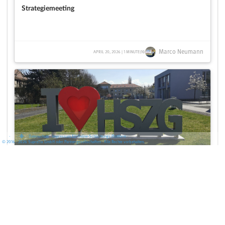
Strategiemeeting
Marco Neumann
APRIL 20, 2026 | 1 MINUTE(N)
·
·
·
Datenschutz
·
Impressum
EU-Online-Schlichtungs-Plattform
·
© 2016 - 2026 SupraTix GmbH oder Partnergesellschaften - Alle Rechte vorbehalten.
Live Workshop Metall-3D-Druck - Neue Möglichkeiten zur
Bauteilgestaltung
Marco Neumann
APRIL 20, 2026 | 1 MINUTE(N)