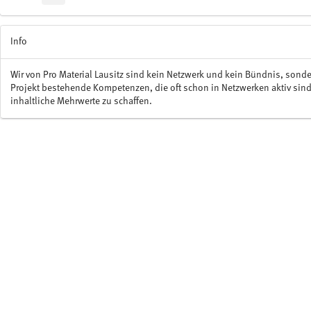
Info
Wir von Pro Material Lausitz sind kein Netzwerk und kein Bündnis, sond
Projekt bestehende Kompetenzen, die oft schon in Netzwerken aktiv sin
inhaltliche Mehrwerte zu schaffen.