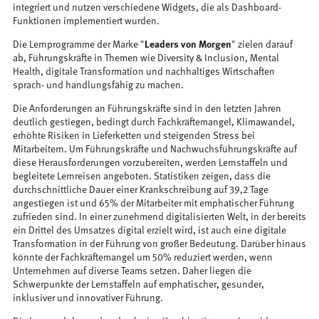
integriert und nutzen verschiedene Widgets, die als Dashboard-
Funktionen implementiert wurden.
Die Lernprogramme der Marke "
Leaders von Morgen
" zielen darauf
ab, Führungskräfte in Themen wie Diversity & Inclusion, Mental
Health, digitale Transformation und nachhaltiges Wirtschaften
sprach- und handlungsfähig zu machen.
Die Anforderungen an Führungskräfte sind in den letzten Jahren
deutlich gestiegen, bedingt durch Fachkräftemangel, Klimawandel,
erhöhte Risiken in Lieferketten und steigenden Stress bei
Mitarbeitern. Um Führungskräfte und Nachwuchsführungskräfte auf
diese Herausforderungen vorzubereiten, werden Lernstaffeln und
begleitete Lernreisen angeboten. Statistiken zeigen, dass die
durchschnittliche Dauer einer Krankschreibung auf 39,2 Tage
angestiegen ist und 65% der Mitarbeiter mit emphatischer Führung
zufrieden sind. In einer zunehmend digitalisierten Welt, in der bereits
ein Drittel des Umsatzes digital erzielt wird, ist auch eine digitale
Transformation in der Führung von großer Bedeutung. Darüber hinaus
könnte der Fachkräftemangel um 50% reduziert werden, wenn
Unternehmen auf diverse Teams setzen. Daher liegen die
Schwerpunkte der Lernstaffeln auf emphatischer, gesunder,
inklusiver und innovativer Führung.