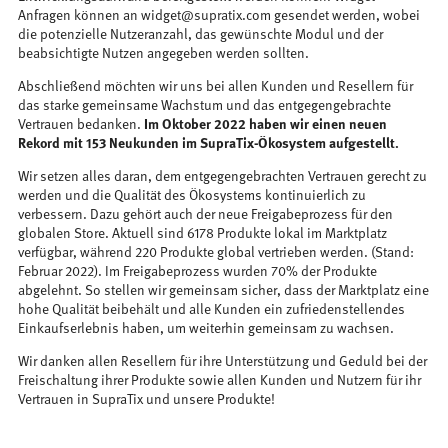
Anfragen können an widget@supratix.com gesendet werden, wobei
die potenzielle Nutzeranzahl, das gewünschte Modul und der
beabsichtigte Nutzen angegeben werden sollten.
Abschließend möchten wir uns bei allen Kunden und Resellern für
das starke gemeinsame Wachstum und das entgegengebrachte
Vertrauen bedanken.
Im Oktober 2022 haben wir einen neuen
Rekord mit 153 Neukunden im SupraTix-Ökosystem aufgestellt.
Wir setzen alles daran, dem entgegengebrachten Vertrauen gerecht zu
werden und die Qualität des Ökosystems kontinuierlich zu
verbessern. Dazu gehört auch der neue Freigabeprozess für den
globalen Store. Aktuell sind 6178 Produkte lokal im Marktplatz
verfügbar, während 220 Produkte global vertrieben werden. (Stand:
Februar 2022). Im Freigabeprozess wurden 70% der Produkte
abgelehnt. So stellen wir gemeinsam sicher, dass der Marktplatz eine
hohe Qualität beibehält und alle Kunden ein zufriedenstellendes
Einkaufserlebnis haben, um weiterhin gemeinsam zu wachsen.
Wir danken allen Resellern für ihre Unterstützung und Geduld bei der
Freischaltung ihrer Produkte sowie allen Kunden und Nutzern für ihr
Vertrauen in SupraTix und unsere Produkte!