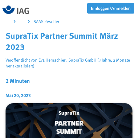
Einloggen/Anmelden
SAAS Reseller
SupraTix Partner Summit März
2023
Veröffentlicht von
Eva Hernschier
,
SupraTix GmbH
(3 Jahre, 2 Monate
her aktualisiert)
2 Minuten
Mai 20, 2023