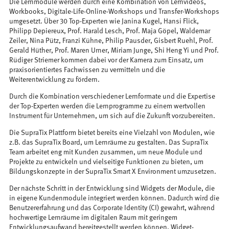
Die Lernmodule werden durch eine Kombination von Lernvideos,
Workbooks, Digitale-Life-Online-Workshops und Transfer-Workshops
umgesetzt. Über 30 Top-Experten wie Janina Kugel, Hansi Flick,
Philipp Depiereux, Prof. Harald Lesch, Prof. Maja Göpel, Waldemar
Zeiler, Nina Pütz, Franzi Kühne, Philip Pausder, Gisbert Ruehl, Prof.
Gerald Hüther, Prof. Maren Urner, Miriam Junge, Shi Heng Yi und Prof.
Rüdiger Striemer kommen dabei vor der Kamera zum Einsatz, um
praxisorientiertes Fachwissen zu vermitteln und die
Weiterentwicklung zu fördern.
Durch die Kombination verschiedener Lernformate und die Expertise
der Top-Experten werden die Lernprogramme zu einem wertvollen
Instrument für Unternehmen, um sich auf die Zukunft vorzubereiten.
Die SupraTix Plattform bietet bereits eine Vielzahl von Modulen, wie
z.B. das SupraTix Board, um Lernräume zu gestalten. Das SupraTix
Team arbeitet eng mit Kunden zusammen, um neue Module und
Projekte zu entwickeln und vielseitige Funktionen zu bieten, um
Bildungskonzepte in der SupraTix Smart X Environment umzusetzen.
Der nächste Schritt in der Entwicklung sind Widgets der Module, die
in eigene Kundenmodule integriert werden können. Dadurch wird die
Benutzererfahrung und das Corporate Identity (CI) gewahrt, während
hochwertige Lernräume im digitalen Raum mit geringem
Entwicklungsaufwand bereitgestellt werden können. Widget-