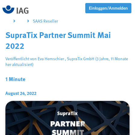
Einloggen/Anmelden
SAAS Reseller
SupraTix Partner Summit Mai
2022
Veröffentlicht von
Eva Hernschier
,
SupraTix GmbH
(3 Jahre, 11 Monate
her aktualisiert)
1 Minute
August 24, 2022