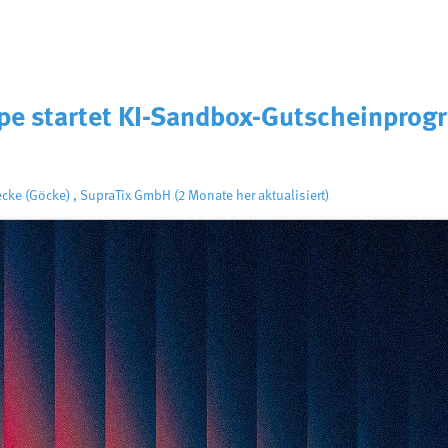
ope startet KI-Sandbox-Gutscheinprog
ecke (Göcke)
,
SupraTix GmbH
(2 Monate her aktualisiert)