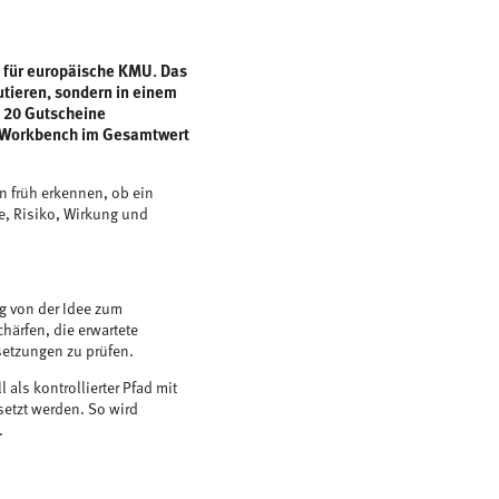
 für europäische KMU. Das
kutieren, sondern in einem
d 20 Gutscheine
AI Workbench im Gesamtwert
en früh erkennen, ob ein
he, Risiko, Wirkung und
g von der Idee zum
härfen, die erwartete
etzungen zu prüfen.
l als kontrollierter Pfad mit
setzt werden. So wird
.