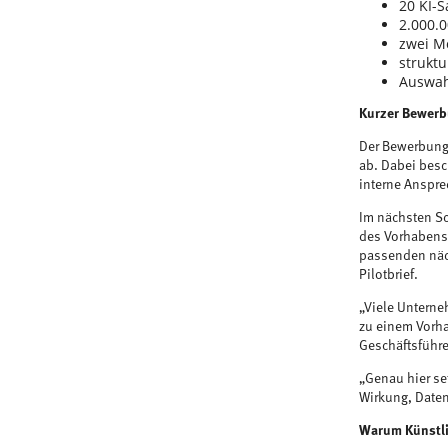
20 KI-
2.000.0
zwei M
struktu
Auswah
Kurzer Bewerb
Der Bewerbungs
ab. Dabei besc
interne Anspr
Im nächsten Sc
des Vorhabens 
passenden näch
Pilotbrief.
„Viele Unterneh
zu einem Vorha
Geschäftsführe
„Genau hier se
Wirkung, Daten
Warum Künstlic