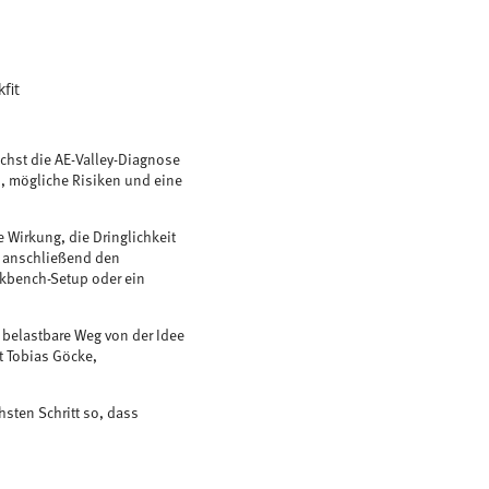
fit
chst die AE-Valley-Diagnose
s, mögliche Risiken und eine
 Wirkung, die Dringlichkeit
ft anschließend den
rkbench-Setup oder ein
r belastbare Weg von der Idee
t Tobias Göcke,
sten Schritt so, dass