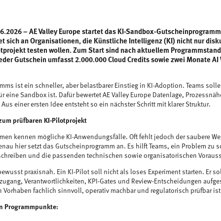
6.2026 – AE Valley Europe startet das KI-Sandbox-Gutscheinprogramm
t sich an Organisationen, die Künstliche Intelligenz (KI) nicht nur dis
otprojekt testen wollen. Zum Start sind nach aktuellem Programmstan
eder Gutschein umfasst 2.000.000 Cloud Credits sowie zwei Monate 
mms ist ein schneller, aber belastbarer Einstieg in KI-Adoption. Teams soll
für eine Sandbox ist. Dafür bewertet AE Valley Europe Datenlage, Prozessnä
Aus einer ersten Idee entsteht so ein nächster Schritt mit klarer Struktur.
um prüfbaren KI-Pilotprojekt
men kennen mögliche KI-Anwendungsfälle. Oft fehlt jedoch der saubere We
Genau hier setzt das Gutscheinprogramm an. Es hilft Teams, ein Problem zu sc
schreiben und die passenden technischen sowie organisatorischen Vorauss
bewusst praxisnah. Ein KI-Pilot soll nicht als loses Experiment starten. Er sol
nzugang, Verantwortlichkeiten, KPI-Gates und Review-Entscheidungen aufge
n Vorhaben fachlich sinnvoll, operativ machbar und regulatorisch prüfbar ist
en Programmpunkte: