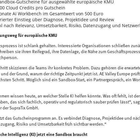
Sandbox-Gutscheine für ausgewählte europäische KMU
00 Cloud Credits pro Gutschein
onate AI Workbench im Gesamtwert von 500 Euro
rierter Einstieg über Diagnose, Projektidee und Review
l nach Relevanz, Umsetzbarkeit, Risiko, Datenzugang und Netzwerk
ungsweg für europäische KMU
prozess ist schlank gehalten. Interessierte Organisationen schließen zunä
hreiben sie ihren Reifegrad, ihre Datenlage, die Nähe zum Geschäftsprozes
echperson.
hritt skizzieren die Teams ihr konkretes Problem. Dazu gehören die erwartete
und der Grund, warum der richtige Zeitpunkt jetzt ist. AE Valley Europe prü
sten Schritt. Möglich sind ein Sandbox-Start, ein Partnergespräch, ein Wo
men wissen heute, an welcher Stelle KI helfen könnte. Was oft fehlt, ist de
ben, das sich fachlich, operativ und regulatorisch sauber prüfen lässt“, sag
r der SupraTix GmbH.
tzt das Gutscheinprogramm an. Es verbindet Diagnose, Projektidee und näch
zugang, Risiko und Umsetzbarkeit früh sichtbar werden.“
he Intelligenz (KI) jetzt eine Sandbox braucht