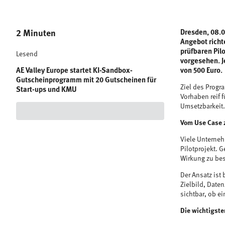
2 Minuten
Dresden, 08.0
Angebot richte
prüfbaren Pil
Lesend
vorgesehen. J
AE Valley Europe startet KI-Sandbox-
von 500 Euro.
Gutscheinprogramm mit 20 Gutscheinen für
Ziel des Progra
Start-ups und KMU
Vorhaben reif 
Umsetzbarkeit. 
Vom Use Case z
Viele Unterneh
Pilotprojekt. 
Wirkung zu be
Der Ansatz ist 
Zielbild, Date
sichtbar, ob ei
Die wichtigst