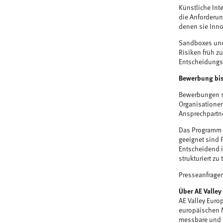
Künstliche Int
die Anforderun
denen sie Inno
Sandboxes und
Risiken früh z
Entscheidungst
Bewerbung bi
Bewerbungen si
Organisationen
Ansprechpartne
Das Programm r
geeignet sind 
Entscheidend i
strukturiert zu 
Presseanfrage
Über AE Valley
AE Valley Europ
europäischen M
messbare und 