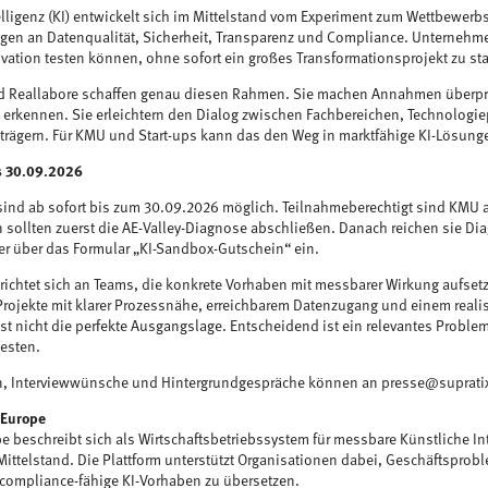
elligenz (KI) entwickelt sich im Mittelstand vom Experiment zum Wettbewerbsf
gen an Datenqualität, Sicherheit, Transparenz und Compliance. Unternehm
vation testen können, ohne sofort ein großes Transformationsprojekt zu sta
 Reallabore schaffen genau diesen Rahmen. Sie machen Annahmen überprüf
u erkennen. Sie erleichtern den Dialog zwischen Fachbereichen, Technologi
rägern. Für KMU und Start-ups kann das den Weg in marktfähige KI-Lösunge
s 30.09.2026
nd ab sofort bis zum 30.09.2026 möglich. Teilnahmeberechtigt sind KMU au
 sollten zuerst die AE-Valley-Diagnose abschließen. Danach reichen sie Di
r über das Formular „KI-Sandbox-Gutschein“ ein.
ichtet sich an Teams, die konkrete Vorhaben mit messbarer Wirkung aufset
Projekte mit klarer Prozessnähe, erreichbarem Datenzugang und einem real
st nicht die perfekte Ausgangslage. Entscheidend ist ein relevantes Problem
testen.
n, Interviewwünsche und Hintergrundgespräche können an presse@supratix
 Europe
e beschreibt sich als Wirtschaftsbetriebssystem für messbare Künstliche Int
ittelstand. Die Plattform unterstützt Organisationen dabei, Geschäftsproble
compliance-fähige KI-Vorhaben zu übersetzen.