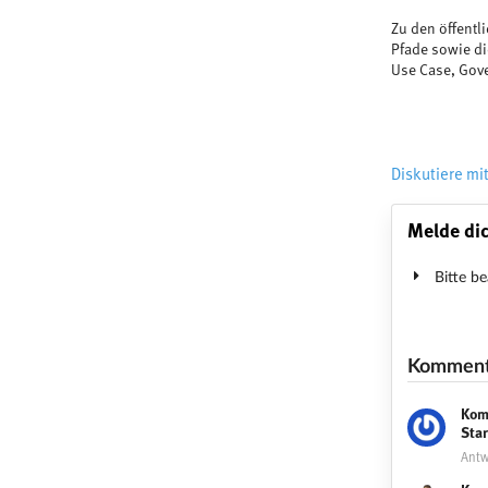
Zu den öffentl
Pfade sowie di
Use Case, Gov
Diskutiere mit
Melde dic
Bitte be
Komment
Kom
Sta
Antw