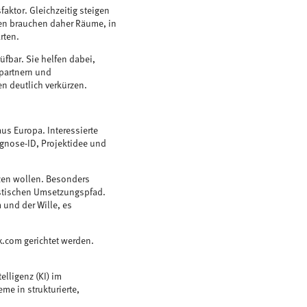
aktor. Gleichzeitig steigen
en brauchen daher Räume, in
rten.
bar. Sie helfen dabei,
epartnern und
n deutlich verkürzen.
s Europa. Interessierte
agnose-ID, Projektidee und
zen wollen. Besonders
istischen Umsetzungspfad.
 und der Wille, es
.com gerichtet werden.
elligenz (KI) im
me in strukturierte,