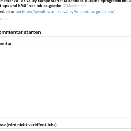
mentar zu "AE Valley Europe startet KI-Sandbox-Gutscheinprogramm mit 2
2 Monate her
rt-ups und KMU" von tobias.goecke
erben unter:
https://aevalley.com/aevalley/ki-sandbox-gutschein/
orten
ommentar starten
entar
sse (wird nicht veröffentlicht)