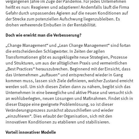
vergangenen Jahre im Zuge der Pandemie. Für jedes Unternehmen
heißt es nun: Reagieren und adaptieren! Andernfalls läuft die Firma
Gefahr durch unpassendes Agieren auf die neuen Konditionen auf
der Strecke zum potenziellen Aufschwung liegenzubleiben. Es
drohen verheerende Einbußen in der Rentabilität.
Doch wie erwirkt man die Verbesserung?
„Change Management“ und „Lean Change Management“ sind fortan
die entscheidenden Schlagwörter. In Zeiten der agilen
Transformationen gibt es ausgeklügelte neue Strategien, Prozesse
und Strukturen, um aus der alltäglichen Praxis und vermeintlichen
„Best Practices“ herauszubrechen. Beginnend mit der Einsicht, dass
das Unternehmen „auftauen“ und entsprechend wieder in Gang
kommen muss, lassen sich Ziele definieren, welcher Zustand erreicht
werden soll. Um sich diesen Zielen dann zu nähern, begibt sich das
Unternehmen in eine bewegliche und aktive Phase und versucht sich
an wohlüberlegten, neuen Lösungen und Maßnahmen. Findet sich in
dieser Etappe eine geeignete Problemlösung, so ist dieser
Veränderungsprozess zunächst abzuschließen und wieder
„einzufrieren“. Dies erlaubt der Organisation, sich mit den
innovativen Konditionen zu etablieren und stabilisieren.
Vorteil innovativer Modelle