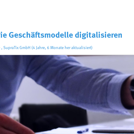
ie Geschäftsmodelle digitalisieren
e
,
SupraTix GmbH
(4 Jahre, 6 Monate her aktualisiert)