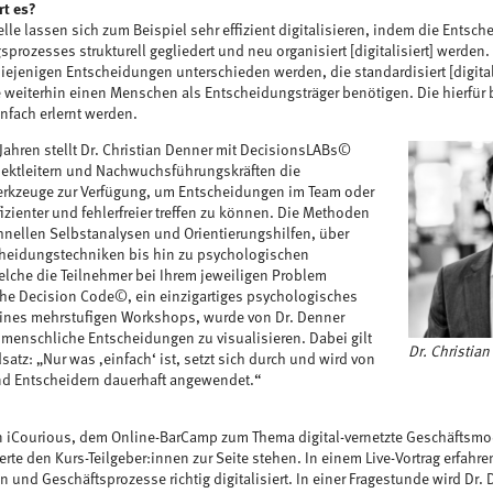
rt es?
le lassen sich zum Beispiel sehr effizient digitalisieren, indem die Entsc
rozesses strukturell gegliedert und neu organisiert [digitalisiert] werden.
iejenigen Entscheidungen unterschieden werden, die standardisiert [digita
e weiterhin einen Menschen als Entscheidungsträger benötigen. Die hierfü
nfach erlernt werden.
 Jahren stellt Dr. Christian Denner mit DecisionsLABs©
ektleitern und Nachwuchsführungskräften die
rkzeuge zur Verfügung, um Entscheidungen im Team oder
izienter und fehlerfreier treffen zu können. Die Methoden
hnellen Selbstanalysen und Orientierungshilfen, über
cheidungstechniken bis hin zu psychologischen
elche die Teilnehmer bei Ihrem jeweiligen Problem
The Decision Code©, ein einzigartiges psychologisches
eines mehrstufigen Workshops, wurde von Dr. Denner
 menschliche Entscheidungen zu visualisieren. Dabei gilt
Dr. Christia
satz: „Nur was ‚einfach‘ ist, setzt sich durch und wird von
nd Entscheidern dauerhaft angewendet.“
iCourious, dem Online-BarCamp zum Thema digital-vernetzte Geschäftsmode
rte den Kurs-Teilgeber:innen zur Seite stehen. In einem Live-Vortrag erfahr
 und Geschäftsprozesse richtig digitalisiert. In einer Fragestunde wird Dr. 