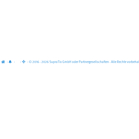
·
·
·
· © 2016 - 2026 SupraTix GmbH oder Partnergesellschaften - Alle Rechte vorbehal