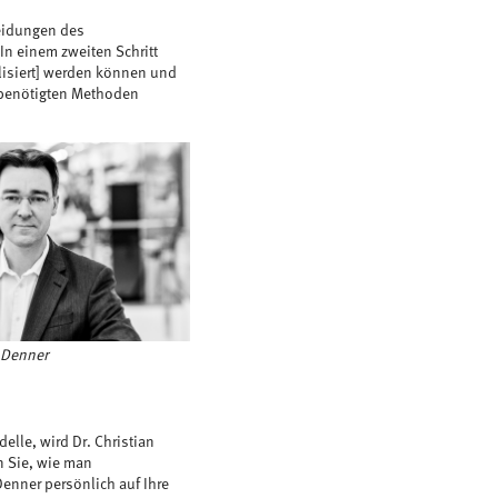
heidungen des
 In einem zweiten Schritt
lisiert] werden können und
r benötigten Methoden
n Denner
lle, wird Dr. Christian
en Sie, wie man
Denner persönlich auf Ihre