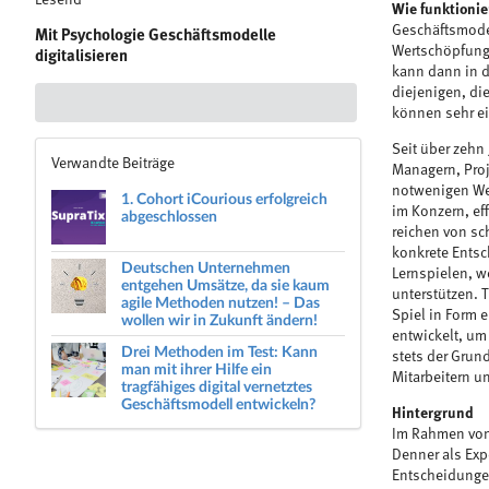
Lesend
Wie funktionie
Geschäftsmodel
Mit Psychologie Geschäftsmodelle
Wertschöpfungsp
digitalisieren
kann dann in d
diejenigen, di
können sehr ei
Seit über zehn
Verwandte Beiträge
Managern, Proj
notwenigen We
1. Cohort iCourious erfolgreich
im Konzern, eff
abgeschlossen
reichen von sc
konkrete Ents
Deutschen Unternehmen
Lernspielen, w
entgehen Umsätze, da sie kaum
unterstützen. 
agile Methoden nutzen! – Das
Spiel in Form 
wollen wir in Zukunft ändern!
entwickelt, um
Drei Methoden im Test: Kann
stets der Grund
man mit ihrer Hilfe ein
Mitarbeitern u
tragfähiges digital vernetztes
Geschäftsmodell entwickeln?
Hintergrund
Im Rahmen von 
Denner als Expe
Entscheidungen