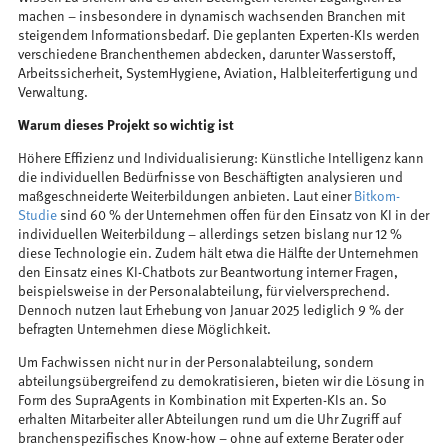
machen – insbesondere in dynamisch wachsenden Branchen mit
steigendem Informationsbedarf. Die geplanten Experten-KIs werden
verschiedene Branchenthemen abdecken, darunter Wasserstoff,
Arbeitssicherheit, SystemHygiene, Aviation, Halbleiterfertigung und
Verwaltung.
Warum dieses Projekt so wichtig ist
Höhere Effizienz und Individualisierung: Künstliche Intelligenz kann
die individuellen Bedürfnisse von Beschäftigten analysieren und
maßgeschneiderte Weiterbildungen anbieten. Laut einer
Bitkom-
Studie
sind 60 % der Unternehmen offen für den Einsatz von KI in der
individuellen Weiterbildung – allerdings setzen bislang nur 12 %
diese Technologie ein. Zudem hält etwa die Hälfte der Unternehmen
den Einsatz eines KI-Chatbots zur Beantwortung interner Fragen,
beispielsweise in der Personalabteilung, für vielversprechend.
Dennoch nutzen laut Erhebung von Januar 2025 lediglich 9 % der
befragten Unternehmen diese Möglichkeit.
Um Fachwissen nicht nur in der Personalabteilung, sondern
abteilungsübergreifend zu demokratisieren, bieten wir die Lösung in
Form des SupraAgents in Kombination mit Experten-KIs an. So
erhalten Mitarbeiter aller Abteilungen rund um die Uhr Zugriff auf
branchenspezifisches Know-how – ohne auf externe Berater oder