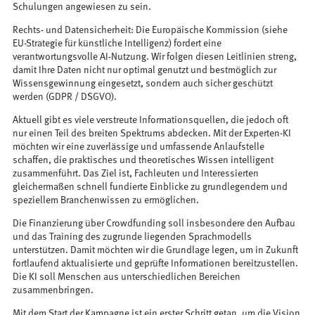
Schulungen angewiesen zu sein.
Rechts- und Datensicherheit: Die Europäische Kommission (siehe
EU-Strategie für künstliche Intelligenz) fordert eine
verantwortungsvolle AI-Nutzung. Wir folgen diesen Leitlinien streng,
damit Ihre Daten nicht nur optimal genutzt und bestmöglich zur
Wissensgewinnung eingesetzt, sondern auch sicher geschützt
werden (GDPR / DSGVO).
Aktuell gibt es viele verstreute Informationsquellen, die jedoch oft
nur einen Teil des breiten Spektrums abdecken. Mit der Experten-KI
möchten wir eine zuverlässige und umfassende Anlaufstelle
schaffen, die praktisches und theoretisches Wissen intelligent
zusammenführt. Das Ziel ist, Fachleuten und Interessierten
gleichermaßen schnell fundierte Einblicke zu grundlegendem und
speziellem Branchenwissen zu ermöglichen.
Die Finanzierung über Crowdfunding soll insbesondere den Aufbau
und das Training des zugrunde liegenden Sprachmodells
unterstützen. Damit möchten wir die Grundlage legen, um in Zukunft
fortlaufend aktualisierte und geprüfte Informationen bereitzustellen.
Die KI soll Menschen aus unterschiedlichen Bereichen
zusammenbringen.
Mit dem Start der Kampagne ist ein erster Schritt getan, um die Vision