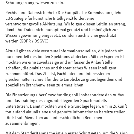
Schulungen angewiesen zu sein.
Rechts- und Datensicherheit: Die Europäische Kommission (siehe
EU-Strategie für künstliche Intelligenz) fordert eine
verantwortungsvolle AI-Nutzung. Wir folgen diesen Leitlinien streng,
damit Ihre Daten nicht nur optimal genutzt und bestmöglich zur
Wissensgewinnung eingesetzt, sondern auch sicher geschützt
werden (GDPR / DSGVO).
Aktuell gibt es viele verstreute Informationsquellen, die jedoch oft
nur einen Teil des breiten Spektrums abdecken. Mit der Experten-KI
möchten wir eine zuverlässige und umfassende Anlaufstelle
schaffen, die praktisches und theoretisches Wissen intelligent
zusammenführt. Das Ziel ist, Fachleuten und Interessierten
gleichermaßen schnell fundierte Einblicke zu grundlegendem und
speziellem Branchenwissen zu ermöglichen.
Die Finanzierung über Crowdfunding soll insbesondere den Aufbau
und das Training des zugrunde liegenden Sprachmodells
unterstützen. Damit möchten wir die Grundlage legen, um in Zukunft
fortlaufend aktualisierte und geprüfte Informationen bereitzustellen.
Die KI soll Menschen aus unterschiedlichen Bereichen
zusammenbringen.
Mit dem Start der Kampagne ist ein erster Schritt getan, um die Vision