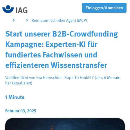
Einloggen/Anmelden
Reinraum-Techniker Agent (MCP)
Start unserer B2B-Crowdfunding
Kampagne: Experten-KI für
fundiertes Fachwissen und
effizienteren Wissenstransfer
Veröffentlicht von
Eva Hernschier
,
SupraTix GmbH
(1 Jahr, 6 Monate
her aktualisiert)
1 Minute
Februar 03, 2025