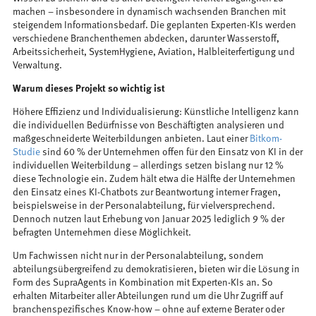
machen – insbesondere in dynamisch wachsenden Branchen mit
steigendem Informationsbedarf. Die geplanten Experten-KIs werden
verschiedene Branchenthemen abdecken, darunter Wasserstoff,
Arbeitssicherheit, SystemHygiene, Aviation, Halbleiterfertigung und
Verwaltung.
Warum dieses Projekt so wichtig ist
Höhere Effizienz und Individualisierung: Künstliche Intelligenz kann
die individuellen Bedürfnisse von Beschäftigten analysieren und
maßgeschneiderte Weiterbildungen anbieten. Laut einer
Bitkom-
Studie
sind 60 % der Unternehmen offen für den Einsatz von KI in der
individuellen Weiterbildung – allerdings setzen bislang nur 12 %
diese Technologie ein. Zudem hält etwa die Hälfte der Unternehmen
den Einsatz eines KI-Chatbots zur Beantwortung interner Fragen,
beispielsweise in der Personalabteilung, für vielversprechend.
Dennoch nutzen laut Erhebung von Januar 2025 lediglich 9 % der
befragten Unternehmen diese Möglichkeit.
Um Fachwissen nicht nur in der Personalabteilung, sondern
abteilungsübergreifend zu demokratisieren, bieten wir die Lösung in
Form des SupraAgents in Kombination mit Experten-KIs an. So
erhalten Mitarbeiter aller Abteilungen rund um die Uhr Zugriff auf
branchenspezifisches Know-how – ohne auf externe Berater oder