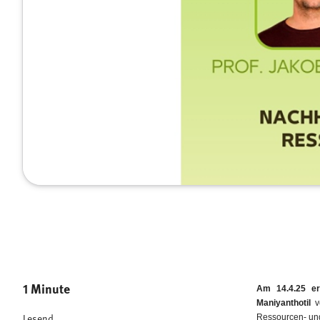
1 Minute
Am 14.4.25 era
Maniyanthotil
vo
Ressourcen- und
Lesend