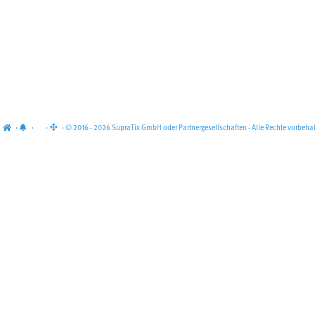
·
·
·
· © 2016 - 2026 SupraTix GmbH oder Partnergesellschaften - Alle Rechte vorbehal