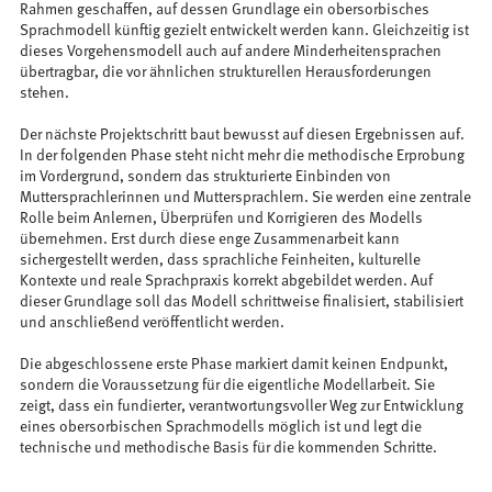
Rahmen geschaffen, auf dessen Grundlage ein obersorbisches
Sprachmodell künftig gezielt entwickelt werden kann. Gleichzeitig ist
dieses Vorgehensmodell auch auf andere Minderheitensprachen
übertragbar, die vor ähnlichen strukturellen Herausforderungen
stehen.
Der nächste Projektschritt baut bewusst auf diesen Ergebnissen auf.
In der folgenden Phase steht nicht mehr die methodische Erprobung
im Vordergrund, sondern das strukturierte Einbinden von
Muttersprachlerinnen und Muttersprachlern. Sie werden eine zentrale
Rolle beim Anlernen, Überprüfen und Korrigieren des Modells
übernehmen. Erst durch diese enge Zusammenarbeit kann
sichergestellt werden, dass sprachliche Feinheiten, kulturelle
Kontexte und reale Sprachpraxis korrekt abgebildet werden. Auf
dieser Grundlage soll das Modell schrittweise finalisiert, stabilisiert
und anschließend veröffentlicht werden.
Die abgeschlossene erste Phase markiert damit keinen Endpunkt,
sondern die Voraussetzung für die eigentliche Modellarbeit. Sie
zeigt, dass ein fundierter, verantwortungsvoller Weg zur Entwicklung
eines obersorbischen Sprachmodells möglich ist und legt die
technische und methodische Basis für die kommenden Schritte.