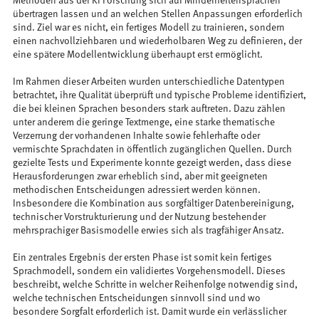
Methoden aus der KI Forschung sich auf Minderheitensprachen
übertragen lassen und an welchen Stellen Anpassungen erforderlich
sind. Ziel war es nicht, ein fertiges Modell zu trainieren, sondern
einen nachvollziehbaren und wiederholbaren Weg zu definieren, der
eine spätere Modellentwicklung überhaupt erst ermöglicht.
Im Rahmen dieser Arbeiten wurden unterschiedliche Datentypen
betrachtet, ihre Qualität überprüft und typische Probleme identifiziert,
die bei kleinen Sprachen besonders stark auftreten. Dazu zählen
unter anderem die geringe Textmenge, eine starke thematische
Verzerrung der vorhandenen Inhalte sowie fehlerhafte oder
vermischte Sprachdaten in öffentlich zugänglichen Quellen. Durch
gezielte Tests und Experimente konnte gezeigt werden, dass diese
Herausforderungen zwar erheblich sind, aber mit geeigneten
methodischen Entscheidungen adressiert werden können.
Insbesondere die Kombination aus sorgfältiger Datenbereinigung,
technischer Vorstrukturierung und der Nutzung bestehender
mehrsprachiger Basismodelle erwies sich als tragfähiger Ansatz.
Ein zentrales Ergebnis der ersten Phase ist somit kein fertiges
Sprachmodell, sondern ein validiertes Vorgehensmodell. Dieses
beschreibt, welche Schritte in welcher Reihenfolge notwendig sind,
welche technischen Entscheidungen sinnvoll sind und wo
besondere Sorgfalt erforderlich ist. Damit wurde ein verlässlicher