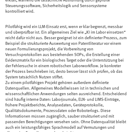
erklärt, während die tatsächliche Ausführung durch geprüfte
Steuerungssoftware, Sicherheitslogik und Sensorsysteme
kontrolliert wird.
Pilotfähig wird ein LLM-Einsatz erst, wenn er klar begrenzt, messbar
und überprüfbar ist. Ein allgemeines Ziel wie „KI im Labor einsetzen“
reicht dafür nicht aus. Besser geeignet ist ein definierter Prozess, zum
Beispiel die strukturierte Auswertung von Patentliteratur vor einem
neuen Formulierungsprojekt, die Vorbereitung von
Versuchsprotokollen aus bestehenden SOPs, die Erstellung einer
Evidenzmatrix für ein biologisches Target oder die Unterstützung bei
der Fehlersuche in einem robotischen Laborworkflow. Je konkreter
der Prozess beschrieben ist, desto besser lässt sich prüfen, ob das
System tatsächlich Nutzen stiftet.
Zu einem pilotfähigen Projekt gehören außerdem definierte
Datenquellen. Allgemeines Modellwissen ist in technischen und
wissenschaftlichen Anwendungen selten ausreichend. Entscheidend
sind häufig interne Daten: Laborjournale, ELN- und LIMS-Einträge,
frühere Projektberichte, Analysedaten, Geräteprotokolle,
Qualitätsdokumente, Prozessdaten oder Roboterlogs. Diese
Informationen müssen zugänglich, sauber strukturiert und mit
passenden Berechtigungen versehen sein. Ohne Datenqualität bleibt
auch ein leistungsfähiges Sprachmodell auf Vermutungen und