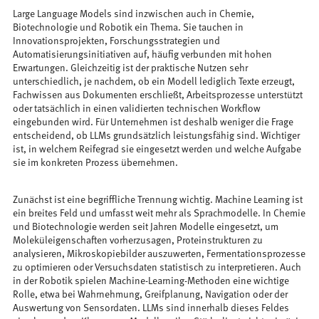
Large Language Models sind inzwischen auch in Chemie,
Biotechnologie und Robotik ein Thema. Sie tauchen in
Innovationsprojekten, Forschungsstrategien und
Automatisierungsinitiativen auf, häufig verbunden mit hohen
Erwartungen. Gleichzeitig ist der praktische Nutzen sehr
unterschiedlich, je nachdem, ob ein Modell lediglich Texte erzeugt,
Fachwissen aus Dokumenten erschließt, Arbeitsprozesse unterstützt
oder tatsächlich in einen validierten technischen Workflow
eingebunden wird. Für Unternehmen ist deshalb weniger die Frage
entscheidend, ob LLMs grundsätzlich leistungsfähig sind. Wichtiger
ist, in welchem Reifegrad sie eingesetzt werden und welche Aufgabe
sie im konkreten Prozess übernehmen.
Zunächst ist eine begriffliche Trennung wichtig. Machine Learning ist
ein breites Feld und umfasst weit mehr als Sprachmodelle. In Chemie
und Biotechnologie werden seit Jahren Modelle eingesetzt, um
Moleküleigenschaften vorherzusagen, Proteinstrukturen zu
analysieren, Mikroskopiebilder auszuwerten, Fermentationsprozesse
zu optimieren oder Versuchsdaten statistisch zu interpretieren. Auch
in der Robotik spielen Machine-Learning-Methoden eine wichtige
Rolle, etwa bei Wahrnehmung, Greifplanung, Navigation oder der
Auswertung von Sensordaten. LLMs sind innerhalb dieses Feldes