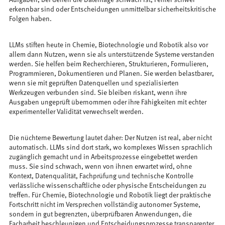
erkennbar sind oder Entscheidungen unmittelbar sicherheitskritische
Folgen haben.
LLMs stiften heute in Chemie, Biotechnologie und Robotik also vor
allem dann Nutzen, wenn sie als unterstützende Systeme verstanden
werden. Sie helfen beim Recherchieren, Strukturieren, Formulieren,
Programmieren, Dokumentieren und Planen. Sie werden belastbarer,
wenn sie mit geprüften Datenquellen und spezialisierten
Werkzeugen verbunden sind. Sie bleiben riskant, wenn ihre
Ausgaben ungeprüft übernommen oder ihre Fähigkeiten mit echter
experimenteller Validität verwechselt werden.
Die nüchterne Bewertung lautet daher: Der Nutzen ist real, aber nicht
automatisch. LLMs sind dort stark, wo komplexes Wissen sprachlich
zugänglich gemacht und in Arbeitsprozesse eingebettet werden
muss. Sie sind schwach, wenn von ihnen erwartet wird, ohne
Kontext, Datenqualität, Fachprüfung und technische Kontrolle
verlässliche wissenschaftliche oder physische Entscheidungen zu
treffen. Für Chemie, Biotechnologie und Robotik liegt der praktische
Fortschritt nicht im Versprechen vollständig autonomer Systeme,
sondern in gut begrenzten, überprüfbaren Anwendungen, die
Facharbeit beschleunigen und Entscheidungsprozesse transparenter