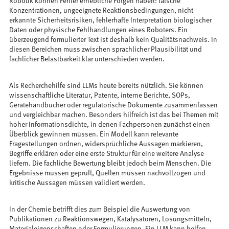
Robotik können Fehler erhebliche Folgen haben: falsche
Konzentrationen, ungeeignete Reaktionsbedingungen, nicht
erkannte Sicherheitsrisiken, fehlerhafte Interpretation biologischer
Daten oder physische Fehlhandlungen eines Roboters. Ein
überzeugend formulierter Text ist deshalb kein Qualitätsnachweis. In
diesen Bereichen muss zwischen sprachlicher Plausibilität und
fachlicher Belastbarkeit klar unterschieden werden.
Als Recherchehilfe sind LLMs heute bereits nützlich. Sie können
wissenschaftliche Literatur, Patente, interne Berichte, SOPs,
Gerätehandbücher oder regulatorische Dokumente zusammenfassen
und vergleichbar machen. Besonders hilfreich ist das bei Themen mit
hoher Informationsdichte, in denen Fachpersonen zunächst einen
Überblick gewinnen müssen. Ein Modell kann relevante
Fragestellungen ordnen, widersprüchliche Aussagen markieren,
Begriffe erklären oder eine erste Struktur für eine weitere Analyse
liefern. Die fachliche Bewertung bleibt jedoch beim Menschen. Die
Ergebnisse müssen geprüft, Quellen müssen nachvollzogen und
kritische Aussagen müssen validiert werden.
In der Chemie betrifft dies zum Beispiel die Auswertung von
Publikationen zu Reaktionswegen, Katalysatoren, Lösungsmitteln,
Materialeigenschaften oder Formulierungen. Ein LLM kann helfen,