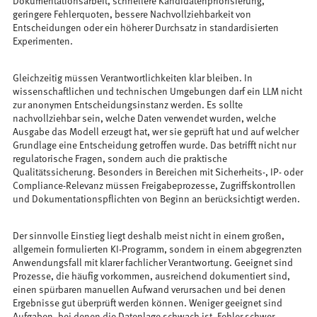
Dokumentationsarbeit, schnellere Kandidatenpriorisierung,
geringere Fehlerquoten, bessere Nachvollziehbarkeit von
Entscheidungen oder ein höherer Durchsatz in standardisierten
Experimenten.
Gleichzeitig müssen Verantwortlichkeiten klar bleiben. In
wissenschaftlichen und technischen Umgebungen darf ein LLM nicht
zur anonymen Entscheidungsinstanz werden. Es sollte
nachvollziehbar sein, welche Daten verwendet wurden, welche
Ausgabe das Modell erzeugt hat, wer sie geprüft hat und auf welcher
Grundlage eine Entscheidung getroffen wurde. Das betrifft nicht nur
regulatorische Fragen, sondern auch die praktische
Qualitätssicherung. Besonders in Bereichen mit Sicherheits-, IP- oder
Compliance-Relevanz müssen Freigabeprozesse, Zugriffskontrollen
und Dokumentationspflichten von Beginn an berücksichtigt werden.
Der sinnvolle Einstieg liegt deshalb meist nicht in einem großen,
allgemein formulierten KI-Programm, sondern in einem abgegrenzten
Anwendungsfall mit klarer fachlicher Verantwortung. Geeignet sind
Prozesse, die häufig vorkommen, ausreichend dokumentiert sind,
einen spürbaren manuellen Aufwand verursachen und bei denen
Ergebnisse gut überprüft werden können. Weniger geeignet sind
Aufgaben, bei denen die Datenlage schwach ist, Fehler schwer