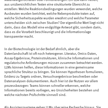
aus unübersichtlichen Texten eine strukturierte Übersicht zu
erstellen: Welche Reaktionsbedingungen wurden verwendet, welche
Ausbeuten wurden berichtet, welche Nebenprodukte traten auf,
welche Sicherheitsaspekte wurden erwähnt und welche Parameter
unterscheiden sich zwischen Studien? Der eigentliche Wert liegt nicht
darin, dass das Modell eine endgültige Antwort gibt, sondern darin,
dass es die Vorarbeit beschleunigt und die Informationslage
transparenter macht.
In der Biotechnologie ist der Bedarf ähnlich, aber die
Datenlandschaft ist oft noch heterogener. Literatur, Omics-Daten,
Assay-Ergebnisse, Proteinstrukturen, klinische Informationen und
regulatorische Anforderungen müssen zusammen betrachtet werden.
LLMs können helfen, diese Informationen in eine gemeinsame
sprachliche Struktur zu bringen. Sie können Hypothesen formulieren,
Evidenz zu Targets ordnen, Versuchsergebnisse beschreiben oder
Datenanalysen dokumentieren. Auch hier ist der Nutzen vor allem
prozessbezogen: Teams können schneller erkennen, welche
Informationen bereits vorliegen, wo Unsicherheiten bestehen und
welche nächsten Prüfschritte sinnvoll sind.
Als Assistenzsysteme gehen LLMs über reine Recherche hinaus. Sie