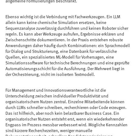
allgemeine Formulierungen beschränkt.
Ebenso wichtig ist die Verbindung mit Fachwerkzeugen. Ein LLM
allein kann keine chemische Simulation ersetzen, keine
Sequenzanalyse zuverlässig durchführen und keinen Roboter sicher
regeln. Es kann aber Werkzeuge aufrufen, Ergebnisse erklären und
Zwischenschritte dokumentieren. In der Praxis entstehen robuste
Anwendungen daher häufig durch Kombinationen: ein Sprachmodell
für Dialog und Strukturierung, eine Datenbank für verlässliche
Quellen, ein spezialisiertes ML-Modell für Vorhersagen, eine
Simulationssoftware für technische Berechnungen und eine geprüfte
Automatisierungsschicht für die Ausführung. Der Mehrwert liegt in
der Orchestrierung, nicht im isolierten Textmodell.
Für Management und Innovationsverantwortliche ist die
Unterscheidung zwischen individueller Produktivität und
organisatorischem Nutzen zentral. Einzelne Mitarbeitende können
durch LLMs schneller schreiben, recherchieren oder Code erzeugen.
Das ist hilfreich, aber noch kein belastbarer Business Case. Ein
organisatorischer Nutzen entsteht erst, wenn ein wiederkehrender
Engpass im Prozess messbar verbessert wird. Mögliche Kennzahlen
sind kürzere Recherchezeiten, weniger manuelle