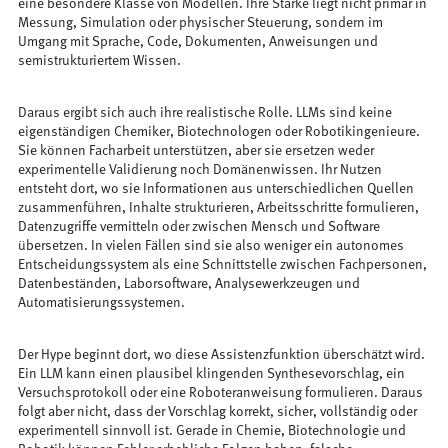
eine besondere Klasse von Modellen. Ihre Stärke liegt nicht primär in
Messung, Simulation oder physischer Steuerung, sondern im
Umgang mit Sprache, Code, Dokumenten, Anweisungen und
semistrukturiertem Wissen.
Daraus ergibt sich auch ihre realistische Rolle. LLMs sind keine
eigenständigen Chemiker, Biotechnologen oder Robotikingenieure.
Sie können Facharbeit unterstützen, aber sie ersetzen weder
experimentelle Validierung noch Domänenwissen. Ihr Nutzen
entsteht dort, wo sie Informationen aus unterschiedlichen Quellen
zusammenführen, Inhalte strukturieren, Arbeitsschritte formulieren,
Datenzugriffe vermitteln oder zwischen Mensch und Software
übersetzen. In vielen Fällen sind sie also weniger ein autonomes
Entscheidungssystem als eine Schnittstelle zwischen Fachpersonen,
Datenbeständen, Laborsoftware, Analysewerkzeugen und
Automatisierungssystemen.
Der Hype beginnt dort, wo diese Assistenzfunktion überschätzt wird.
Ein LLM kann einen plausibel klingenden Synthesevorschlag, ein
Versuchsprotokoll oder eine Roboteranweisung formulieren. Daraus
folgt aber nicht, dass der Vorschlag korrekt, sicher, vollständig oder
experimentell sinnvoll ist. Gerade in Chemie, Biotechnologie und