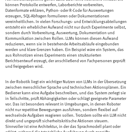
können Protokolle entwerfen, Laborberichte vorbereiten,
Datenformate erklären, Python- oder R-Code für Auswertungen
erzeugen, SQL-Abfragen formulieren oder Dokumentationen
vereinheitlichen. In vielen Forschungs- und Entwicklungsabteilungen
entsteht ein erheblicher Aufwand nicht nur durch Experimente selbst,
sondern durch Vorbereitung, Auswertung, Dokumentation und
Kommunikation zwischen Rollen. LLMs können diesen Aufwand
reduzieren, wenn sie in bestehende Arbeitsabläufe eingebunden
werden und klare Grenzen haben. Ein Beispiel wäre ein System, das
aus Rohnotizen eines Experiments einen strukturierten
Berichtsentwurf erzeugt, der anschließend von Fachpersonen geprüft
und freigegeben wird.
In der Robotik liegt ein wichtiger Nutzen von LLMs in der Übersetzung
zwischen menschlicher Sprache und technischen Aktionsplänen. Ein
Bediener kann eine Aufgabe beschreiben, und das System zerlegt sie
in Teilschritte, prüft Abhängigkeiten oder schlägt geeignete Parameter
vor. Das ist besonders relevant in Umgebungen, in denen Roboter
nicht nur repetitive Bewegungen ausführen, sondern flexibel auf
wechselnde Aufgaben reagieren sollen. Trotzdem sollte ein LLM nicht
direkt und ungeprüft sicherheitskritische Aktionen steuern.
Sinnvoller ist eine Architektur, in der das Sprachmodell plant oder