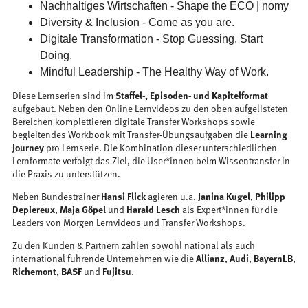
Nachhaltiges Wirtschaften - Shape the ECO | nomy
Diversity & Inclusion - Come as you are.
Digitale Transformation - Stop Guessing. Start
Doing.
Mindful Leadership - The Healthy Way of Work.
Diese Lernserien sind im
Staffel-, Episoden- und Kapitelformat
aufgebaut. Neben den Online Lernvideos zu den oben aufgelisteten
Bereichen komplettieren digitale Transfer Workshops sowie
begleitendes Workbook mit Transfer-Übungsaufgaben die
Learning
Journey
pro Lernserie. Die Kombination dieser unterschiedlichen
Lernformate verfolgt das Ziel, die User*innen beim Wissentransfer in
die Praxis zu unterstützen.
Neben Bundestrainer
Hansi Flick
agieren u.a.
Janina Kugel
,
Philipp
Depiereux
,
Maja Göpel
und
Harald Lesch
als Expert*innen für die
Leaders von Morgen Lernvideos und Transfer Workshops.
Zu den Kunden & Partnern zählen sowohl national als auch
international führende Unternehmen wie die
Allianz
,
Audi
,
BayernLB
,
Richemont
,
BASF
und
Fujitsu
.