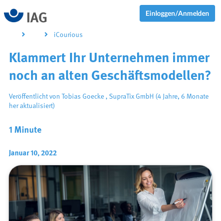
Einloggen/Anmelden
iCourious
Klammert Ihr Unternehmen immer
noch an alten Geschäftsmodellen?
Veröffentlicht von
Tobias Goecke
,
SupraTix GmbH
(4 Jahre, 6 Monate
her aktualisiert)
1 Minute
Januar 10, 2022