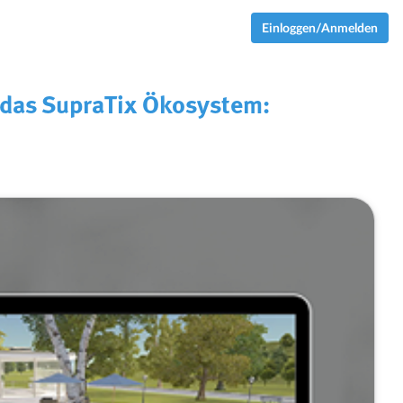
Einloggen/Anmelden
h das SupraTix Ökosystem: