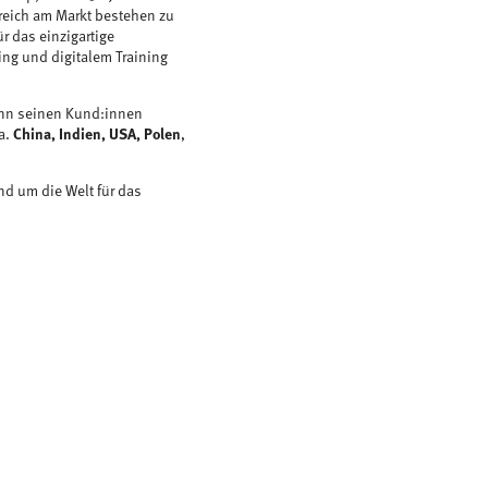
greich am Markt bestehen zu
r das einzigartige
ng und digitalem Training
kann seinen Kund:innen
a.
China, Indien, USA, Polen
,
nd um die Welt für das