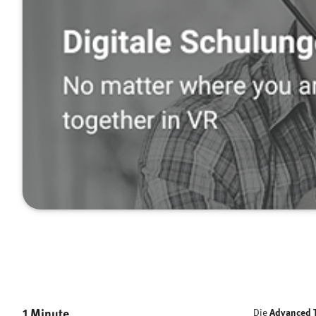
1 Minute
Die
Advanced T