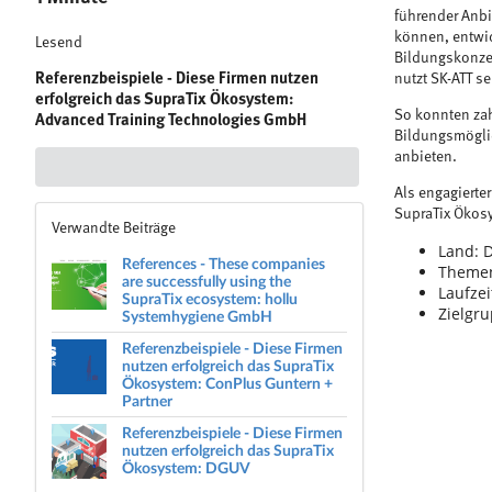
führender Anbi
können, entwic
Lesend
Bildungskonzep
Referenzbeispiele - Diese Firmen nutzen
nutzt SK-ATT s
erfolgreich das SupraTix Ökosystem:
So konnten za
Advanced Training Technologies GmbH
Bildungsmöglic
anbieten.
Als engagierte
SupraTix Ökos
Verwandte Beiträge
Land: D
References - These companies
Themen
are successfully using the
Laufzei
SupraTix ecosystem: hollu
Zielgru
Systemhygiene GmbH
Referenzbeispiele - Diese Firmen
nutzen erfolgreich das SupraTix
Ökosystem: ConPlus Guntern +
Partner
Referenzbeispiele - Diese Firmen
nutzen erfolgreich das SupraTix
Ökosystem: DGUV