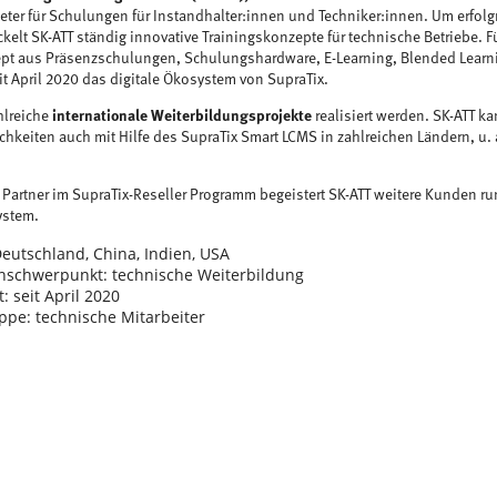
eter für Schulungen für Instandhalter:innen und Techniker:innen. Um erfol
kelt SK-ATT ständig innovative Trainingskonzepte für technische Betriebe. Fü
t aus Präsenzschulungen, Schulungshardware, E-Learning, Blended Learni
eit April 2020 das digitale Ökosystem von SupraTix.
hlreiche
internationale Weiterbildungsprojekte
realisiert werden. SK-ATT 
hkeiten auch mit Hilfe des SupraTix Smart LCMS in zahlreichen Ländern, u. 
r Partner im SupraTix-Reseller Programm begeistert SK-ATT weitere Kunden ru
ystem.
eutschland, China, Indien, USA
schwerpunkt: technische Weiterbildung
t: seit April 2020
ppe: technische Mitarbeiter