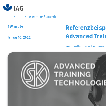
eLearning Starterkit
1 Minute
Referenzbeisp
Advanced Trai
Januar 10, 2022
Veröffentlicht von
Eva Hernsc