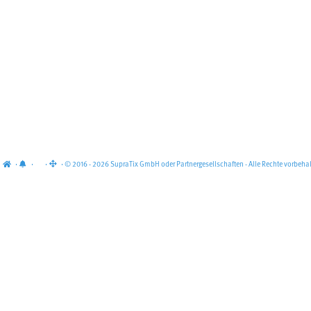
·
·
·
· © 2016 - 2026 SupraTix GmbH oder Partnergesellschaften - Alle Rechte vorbehal