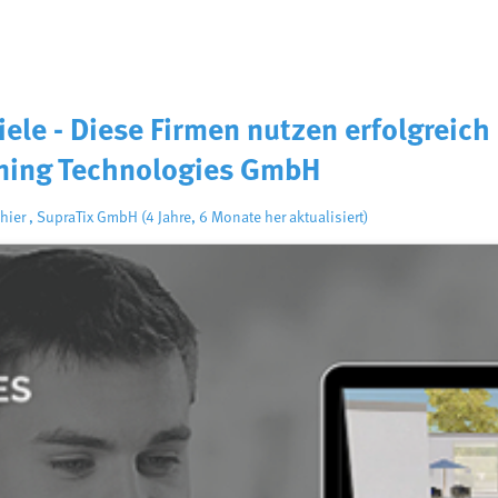
iele - Diese Firmen nutzen erfolgreic
ning Technologies GmbH
hier
,
SupraTix GmbH
(4 Jahre, 6 Monate her aktualisiert)