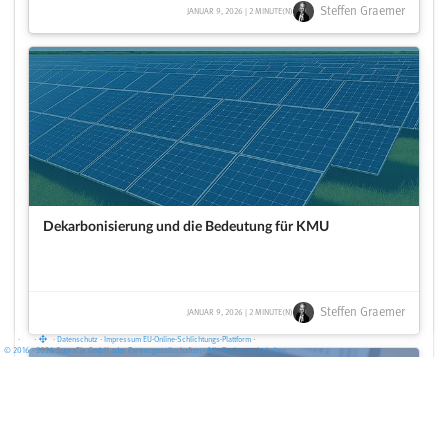
Steffen Graemer
JANUAR 9, 2026 | 2 MINUTE(N)
Dekarbonisierung und die Bedeutung für KMU
Steffen Graemer
JANUAR 9, 2026 | 2 MINUTE(N)
·
·
·
Datenschutz
·
Impressum
EU-Online-Schlichtungs-Plattform
·
© 2016 - 2026 SupraTix GmbH oder Partnergesellschaften - Alle Rechte vorbehalten.