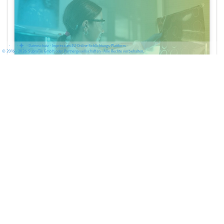
·
·
·
Datenschutz
·
Impressum
EU-Online-Schlichtungs-Plattform
·
© 2016 - 2026 SupraTix GmbH oder Partnergesellschaften - Alle Rechte vorbehalten.
HIPAA-konforme LLM-Lösungen im Gesundheitswesen
Tobias Göcke
MÄRZ 27, 2025 | 2 MINUTE(N)