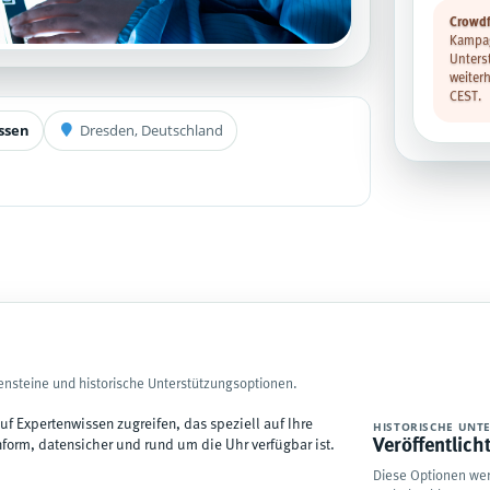
Crowdf
Kampag
Unters
weiter
CEST.
ssen
Dresden, Deutschland
ensteine und historische Unterstützungsoptionen.
 auf Expertenwissen zugreifen, das speziell auf Ihre
HISTORISCHE UNT
Veröffentlich
nform, datensicher und rund um die Uhr verfügbar ist.
Diese Optionen wer