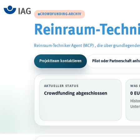
CROWDFUNDING-ARCHIV
Reinraum-Techni
Reinraum-Techniker Agent (MCP) , die über grundlegende
Projektteam kontaktieren
Pilot oder Partnerschaft anf
AKTUELLER STATUS
WAS 
Crowdfunding abgeschlossen
0 EU
Histo
Unter
Reinraum-Techniker Agent (MCP)