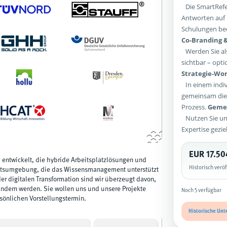
Die SmartRefer
Antworten auf 
Schulungen bed
Co-Branding &
Werden Sie als
sichtbar – opti
Strategie-Wor
In einem indiv
gemeinsam die 
Prozess.
Gemei
Nutzen Sie un
Expertise gezie
EUR 17.50
 entwickelt, die hybride Arbeitsplatzlösungen und
Historisch verö
rbeitsumgebung, die das Wissensmanagement unterstützt
der digitalen Transformation sind wir überzeugt davon,
ndern werden. Sie wollen uns und unsere Projekte
Noch 5 verfügbar
sönlichen Vorstellungstermin
.
Historische Unt