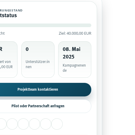
agne mit historischem Finanzierungsstand, veröffentlichten Unterstützun
ERUNGSSTAND
tstatus
cht
Ziel: 40.000,00 EUR
itig geprüft.
R
0
08. Mai
2025
ert von
Unterstützer:in
Kampagnenen
,00 EUR
nen
de
Projektteam kontaktieren
Pilot oder Partnerschaft anfragen