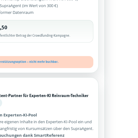
z SupraAgent (im Wert von 300 €)
former Datenraum
,50
ffentlichter Betrag der Crowdfunding-Kampagne.
erstützungsoption – nicht mehr buchbar.
tent-Partner für Experten-KI Reinraum-Techniker
im Experten-KI-Pool
re eigenen Inhalte in den Experten-KI-Pool ein und
e langfristig von Kursumsätzen über den SupraAgent.
sbuchungen dank SmartReferenz