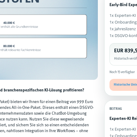
Early-Bird Exp
1x Experten-KI
1x Onboarding
1x Jahreslizen
1x DSGVO-kon
EUR 839,
Historisch verö
Noch 15 verfügbar
Historische Unt
nd branchenspezifischen KI-Lösung profitieren?
aket) bieten wir Ihnen für einen Beitrag von 999 Euro
ssendes All-in-One-Paket. Dieses enthält einen DSGVO-
BEITRAG
 Unternehmensdaten sowie die ChatBot-Umgebung
Experten-KI Re
rface nutzen kann. Nutzen Sie diese wegweisende
iert, und sichern Sie sich so einen entscheidenden
1x Experten-KI
en, nahtlosen Integration in Ihre Workflows – ohne
1x Onboarding