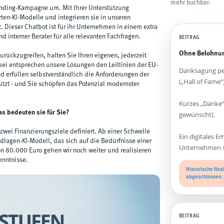
mehr buchbar.
unding-Kampagne um. Mit Ihrer Unterstützung
ten-KI-Modelle und integrieren sie in unseren
ieser Chatbot ist für ihr Unternehmen in einem extra
 interner Berater für alle relevanten Fachfragen.
BEITRAG
Ohne Belohnun
urückzugreifen, halten Sie Ihren eigenen, jederzeit
ei entsprechen unsere Lösungen den Leitlinien der EU-
Danksagung per
d erfüllen selbstverständlich die Anforderungen der
(„Hall of Fame“)
tzt - und Sie schöpfen das Potenzial modernster
Kurzes „Danke“
as bedeuten sie für Sie?
gewünscht).
wei Finanzierungsziele definiert. Ab einer Schwelle
Ein digitales E
ndlagen-KI-Modell, das sich auf die Bedürfnisse einer
Unternehmen st
on 80.000 Euro gehen wir noch weiter und realisieren
enntnisse.
Historische fle
abgeschlossen.
BEITRAG