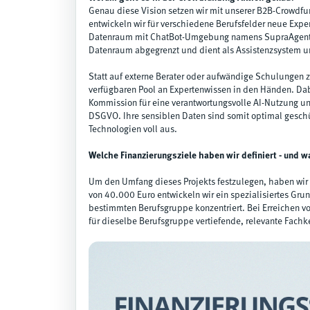
Genau diese Vision setzen wir mit unserer B2B-Crowdf
entwickeln wir für verschiedene Berufsfelder neue Exper
Datenraum mit ChatBot-Umgebung namens SupraAgent. D
Datenraum abgegrenzt und dient als Assistenzsystem und
Statt auf externe Berater oder aufwändige Schulungen z
verfügbaren Pool an Expertenwissen in den Händen. Dab
Kommission für eine verantwortungsvolle AI-Nutzung un
DSGVO. Ihre sensiblen Daten sind somit optimal geschü
Technologien voll aus.
Welche Finanzierungsziele haben wir definiert - und w
Um den Umfang dieses Projekts festzulegen, haben wir z
von 40.000 Euro entwickeln wir ein spezialisiertes Gru
bestimmten Berufsgruppe konzentriert. Bei Erreichen v
für dieselbe Berufsgruppe vertiefende, relevante Fachk