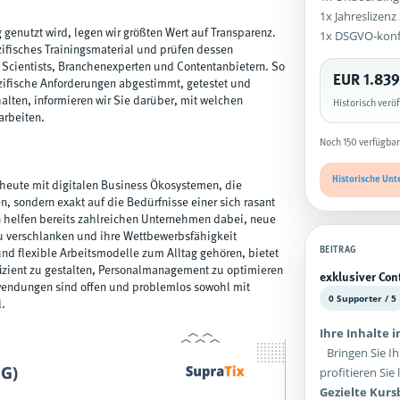
1x Jahreslizen
1x DSGVO-kon
 genutzt wird, legen wir größten Wert auf Transparenz.
ifisches Trainingsmaterial und prüfen dessen
 Scientists, Branchenexperten und Contentanbietern. So
EUR 1.839
ezifische Anforderungen abgestimmt, getestet und
alten, informieren wir Sie darüber, mit welchen
Historisch verö
arbeiten.
Noch 150 verfügbar
Historische Unt
 heute mit digitalen Business Ökosystemen, die
en, sondern exakt auf die Bedürfnisse einer sich rasant
 helfen bereits zahlreichen Unternehmen dabei, neue
zu verschlanken und ihre Wettbewerbsfähigkeit
BEITRAG
 und flexible Arbeitsmodelle zum Alltag gehören, bietet
zient zu gestalten, Personalmanagement zu optimieren
exklusiver Con
Anwendungen sind offen und problemlos sowohl mit
0 Supporter / 5
l.
Ihre Inhalte 
Bringen Sie Ih
profitieren Si
Gezielte Kur