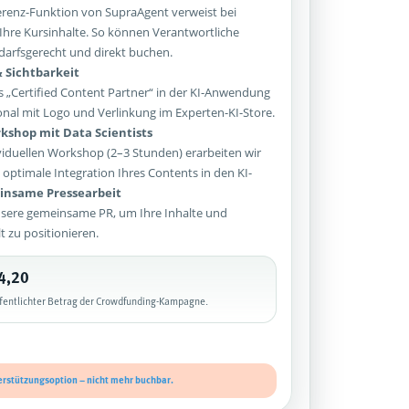
enz-Funktion von SupraAgent verweist bei
Ihre Kursinhalte. So können Verantwortliche
arfsgerecht und direkt buchen.
 Sichtbarkeit
 „Certified Content Partner“ in der KI-Anwendung
onal mit Logo und Verlinkung im Experten-KI-Store.
kshop mit Data Scientists
iduellen Workshop (2–3 Stunden) erarbeiten wir
optimale Integration Ihres Contents in den KI-
nsame Pressearbeit
sere gemeinsame PR, um Ihre Inhalte und
lt zu positionieren.
4,20
ffentlichter Betrag der Crowdfunding-Kampagne.
erstützungsoption – nicht mehr buchbar.