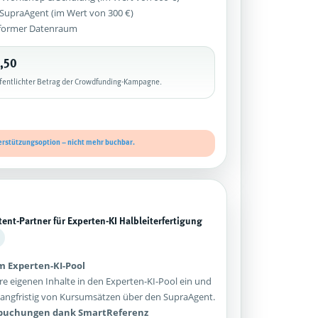
z SupraAgent (im Wert von 300 €)
former Datenraum
,50
ffentlichter Betrag der Crowdfunding-Kampagne.
erstützungsoption – nicht mehr buchbar.
tent-Partner für Experten-KI Halbleiterfertigung
im Experten-KI-Pool
re eigenen Inhalte in den Experten-KI-Pool ein und
e langfristig von Kursumsätzen über den SupraAgent.
sbuchungen dank SmartReferenz