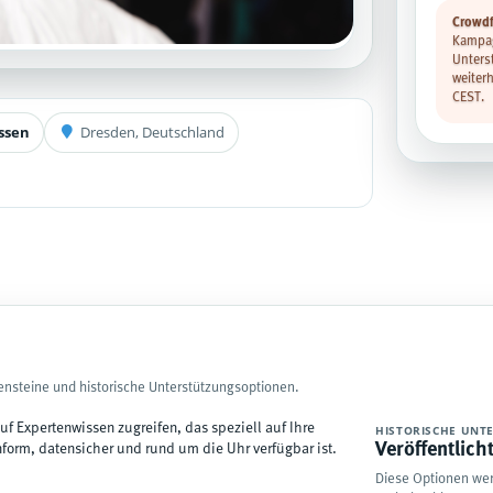
Crowdf
Kampag
Unters
weiter
CEST.
ssen
Dresden, Deutschland
ensteine und historische Unterstützungsoptionen.
 auf Expertenwissen zugreifen, das speziell auf Ihre
HISTORISCHE UNT
Veröffentlich
nform, datensicher und rund um die Uhr verfügbar ist.
Diese Optionen wer