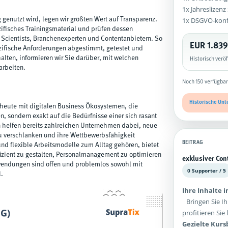
1x Jahreslizen
1x DSGVO-kon
 genutzt wird, legen wir größten Wert auf Transparenz.
ifisches Trainingsmaterial und prüfen dessen
 Scientists, Branchenexperten und Contentanbietern. So
EUR 1.839
ezifische Anforderungen abgestimmt, getestet und
alten, informieren wir Sie darüber, mit welchen
Historisch verö
arbeiten.
Noch 150 verfügbar
Historische Unt
 heute mit digitalen Business Ökosystemen, die
en, sondern exakt auf die Bedürfnisse einer sich rasant
 helfen bereits zahlreichen Unternehmen dabei, neue
zu verschlanken und ihre Wettbewerbsfähigkeit
BEITRAG
 und flexible Arbeitsmodelle zum Alltag gehören, bietet
zient zu gestalten, Personalmanagement zu optimieren
exklusiver Con
Anwendungen sind offen und problemlos sowohl mit
0 Supporter / 5
l.
Ihre Inhalte 
Bringen Sie Ih
profitieren Si
Gezielte Kur