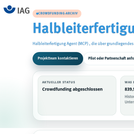
CROWDFUNDING-ARCHIV
Halbleiterferti
Halbleiterfertigung Agent (MCP) , die über grundlegendes
Projektteam kontaktieren
Pilot oder Partnerschaft anf
AKTUELLER STATUS
WAS 
Crowdfunding abgeschlossen
839,
Histo
Unter
Halbleiterfertigung Agent (MCP)