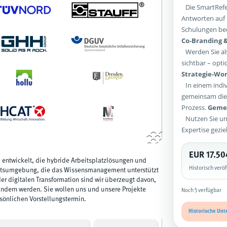
Die SmartRefer
Antworten auf 
Schulungen bed
Co-Branding &
Werden Sie als
sichtbar – opti
Strategie-Wor
In einem indiv
gemeinsam die 
Prozess.
Gemei
Nutzen Sie un
Expertise gezie
EUR 17.50
 entwickelt, die hybride Arbeitsplatzlösungen und
Historisch verö
rbeitsumgebung, die das Wissensmanagement unterstützt
der digitalen Transformation sind wir überzeugt davon,
ndern werden. Sie wollen uns und unsere Projekte
Noch 5 verfügbar
sönlichen Vorstellungstermin
.
Historische Unt