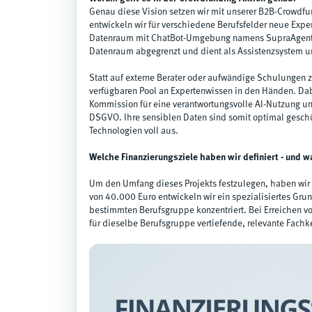
Genau diese Vision setzen wir mit unserer B2B-Crowdf
entwickeln wir für verschiedene Berufsfelder neue Exper
Datenraum mit ChatBot-Umgebung namens SupraAgent. D
Datenraum abgegrenzt und dient als Assistenzsystem und
Statt auf externe Berater oder aufwändige Schulungen z
verfügbaren Pool an Expertenwissen in den Händen. Dab
Kommission für eine verantwortungsvolle AI-Nutzung un
DSGVO. Ihre sensiblen Daten sind somit optimal geschü
Technologien voll aus.
Welche Finanzierungsziele haben wir definiert - und w
Um den Umfang dieses Projekts festzulegen, haben wir z
von 40.000 Euro entwickeln wir ein spezialisiertes Gru
bestimmten Berufsgruppe konzentriert. Bei Erreichen v
für dieselbe Berufsgruppe vertiefende, relevante Fachk