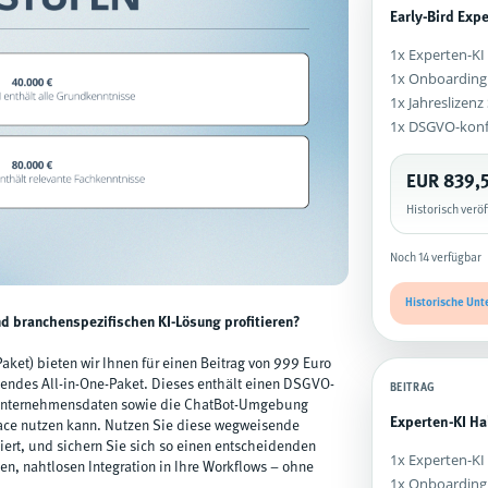
Early-Bird Expe
1x Experten-KI 
1x Onboarding
1x Jahreslizen
1x DSGVO-kon
EUR 839,
Historisch verö
Noch 14 verfügbar
Historische Unt
nd branchenspezifischen KI-Lösung profitieren?
aket) bieten wir Ihnen für einen Beitrag von 999 Euro
ssendes All-in-One-Paket. Dieses enthält einen DSGVO-
BEITRAG
 Unternehmensdaten sowie die ChatBot-Umgebung
Experten-KI Ha
rface nutzen kann. Nutzen Sie diese wegweisende
iert, und sichern Sie sich so einen entscheidenden
1x Experten-KI 
en, nahtlosen Integration in Ihre Workflows – ohne
1x Onboarding