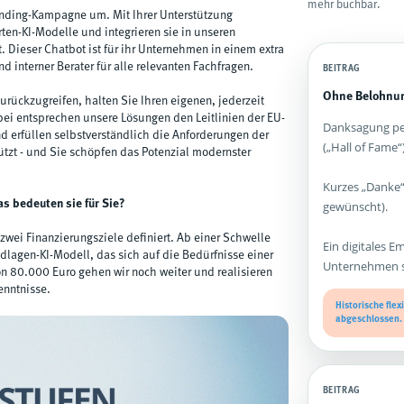
mehr buchbar.
unding-Kampagne um. Mit Ihrer Unterstützung
ten-KI-Modelle und integrieren sie in unseren
ieser Chatbot ist für ihr Unternehmen in einem extra
 interner Berater für alle relevanten Fachfragen.
BEITRAG
Ohne Belohnun
urückzugreifen, halten Sie Ihren eigenen, jederzeit
ei entsprechen unsere Lösungen den Leitlinien der EU-
Danksagung per
d erfüllen selbstverständlich die Anforderungen der
(„Hall of Fame“)
tzt - und Sie schöpfen das Potenzial modernster
Kurzes „Danke“
as bedeuten sie für Sie?
gewünscht).
wei Finanzierungsziele definiert. Ab einer Schwelle
Ein digitales E
ndlagen-KI-Modell, das sich auf die Bedürfnisse einer
Unternehmen st
on 80.000 Euro gehen wir noch weiter und realisieren
enntnisse.
Historische fle
abgeschlossen.
BEITRAG