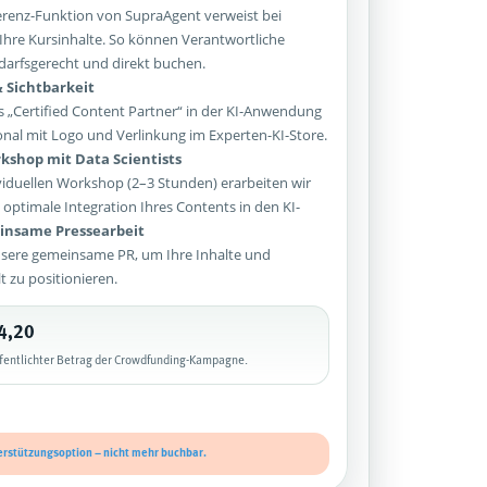
enz-Funktion von SupraAgent verweist bei
Ihre Kursinhalte. So können Verantwortliche
arfsgerecht und direkt buchen.
 Sichtbarkeit
 „Certified Content Partner“ in der KI-Anwendung
onal mit Logo und Verlinkung im Experten-KI-Store.
kshop mit Data Scientists
iduellen Workshop (2–3 Stunden) erarbeiten wir
optimale Integration Ihres Contents in den KI-
nsame Pressearbeit
sere gemeinsame PR, um Ihre Inhalte und
lt zu positionieren.
4,20
ffentlichter Betrag der Crowdfunding-Kampagne.
erstützungsoption – nicht mehr buchbar.