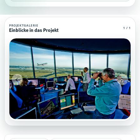
Aviation Flugsicherung & Regulierung Agen
PROJEKTGALERIE
1 / 1
Einblicke in das Projekt
Aviation Flugsicherung & Regulierung Agent (MC , die über grundlegendes 
Projektteam: SupraTix GmbH.
Historischer Finanzierungsstand: 0 EUR von 40.000,00 EUR.
Unterstützer:innen: 0. Erreicht: 0 Prozent.
Historisch veröffentlichte Unterstützungsoptionen: 4.
Aktiver Seitenabschnitt: information.
Qualitätssicherung: Kanonische URL, Robots-Angaben, aggregierte Unt