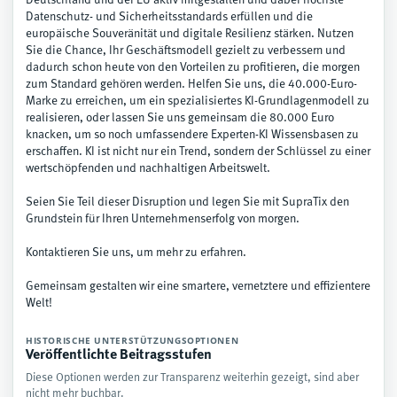
Deutschland und der EU aktiv mitgestalten und dabei höchste
Datenschutz- und Sicherheitsstandards erfüllen und die
europäische Souveränität und digitale Resilienz stärken. Nutzen
Sie die Chance, Ihr Geschäftsmodell gezielt zu verbessern und
dadurch schon heute von den Vorteilen zu profitieren, die morgen
zum Standard gehören werden. Helfen Sie uns, die 40.000-Euro-
Marke zu erreichen, um ein spezialisiertes KI-Grundlagenmodell zu
realisieren, oder lassen Sie uns gemeinsam die 80.000 Euro
knacken, um so noch umfassendere Experten-KI Wissensbasen zu
erschaffen. KI ist nicht nur ein Trend, sondern der Schlüssel zu einer
wertschöpfenden und nachhaltigen Arbeitswelt.
Seien Sie Teil dieser Disruption und legen Sie mit SupraTix den
Grundstein für Ihren Unternehmenserfolg von morgen.
Kontaktieren Sie uns, um mehr zu erfahren.
Gemeinsam gestalten wir eine smartere, vernetztere und effizientere
Welt!
HISTORISCHE UNTERSTÜTZUNGSOPTIONEN
Veröffentlichte Beitragsstufen
Diese Optionen werden zur Transparenz weiterhin gezeigt, sind aber
nicht mehr buchbar.