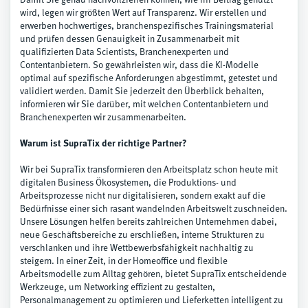
Damit Sie genau nachvollziehen können, wie Ihr Beitrag genutzt
wird, legen wir größten Wert auf Transparenz. Wir erstellen und
erwerben hochwertiges, branchenspezifisches Trainingsmaterial
und prüfen dessen Genauigkeit in Zusammenarbeit mit
qualifizierten Data Scientists, Branchenexperten und
Contentanbietern. So gewährleisten wir, dass die KI-Modelle
optimal auf spezifische Anforderungen abgestimmt, getestet und
validiert werden. Damit Sie jederzeit den Überblick behalten,
informieren wir Sie darüber, mit welchen Contentanbietern und
Branchenexperten wir zusammenarbeiten.
Warum ist SupraTix der richtige Partner?
Wir bei SupraTix transformieren den Arbeitsplatz schon heute mit
digitalen Business Ökosystemen, die Produktions- und
Arbeitsprozesse nicht nur digitalisieren, sondern exakt auf die
Bedürfnisse einer sich rasant wandelnden Arbeitswelt zuschneiden.
Unsere Lösungen helfen bereits zahlreichen Unternehmen dabei,
neue Geschäftsbereiche zu erschließen, interne Strukturen zu
verschlanken und ihre Wettbewerbsfähigkeit nachhaltig zu
steigern. In einer Zeit, in der Homeoffice und flexible
Arbeitsmodelle zum Alltag gehören, bietet SupraTix entscheidende
Werkzeuge, um Networking effizient zu gestalten,
Personalmanagement zu optimieren und Lieferketten intelligent zu