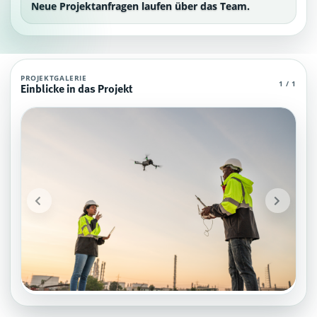
Neue Projektanfragen laufen über das Team.
Aviation: Unbemannte Luftfahrtsysteme (Dr
PROJEKTGALERIE
1 / 1
Einblicke in das Projekt
Aviation: Unbemannte Luftfahrtsysteme (Drohnen) Agent (MCP): öffentliche P
Projektteam: SupraTix GmbH.
Historischer Finanzierungsstand: 0 EUR von 40.000,00 EUR.
Unterstützer:innen: 0. Erreicht: 0 Prozent.
Historisch veröffentlichte Unterstützungsoptionen: 4.
Öffentliche Updates auf dieser Seite: 1.
Aktiver Seitenabschnitt: updates.
Qualitätssicherung: Kanonische URL, Robots-Angaben, aggregierte Unt