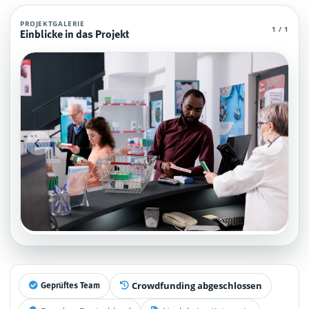
Apotheker Agent (MCP)
PROJEKTGALERIE
1 / 1
Einblicke in das Projekt
Apotheker Agent (MCP), die über grundlegendes und spezielles Wissen übe
Projektteam: SupraTix GmbH.
Historischer Finanzierungsstand: 0 EUR von 40.000,00 EUR.
Unterstützer:innen: 0. Erreicht: 0 Prozent.
Historisch veröffentlichte Unterstützungsoptionen: 4.
Aktiver Seitenabschnitt: information.
Qualitätssicherung: Kanonische URL, Robots-Angaben, aggregierte Unt
Crowdfunding abgeschlossen
Geprüftes Team