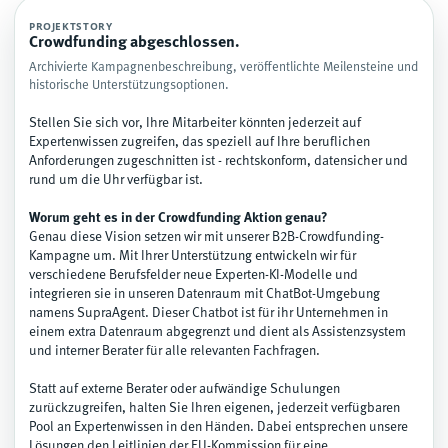
PROJEKTSTORY
Crowdfunding abgeschlossen.
Archivierte Kampagnenbeschreibung, veröffentlichte Meilensteine und
historische Unterstützungsoptionen.
Stellen Sie sich vor, Ihre Mitarbeiter könnten jederzeit auf
Expertenwissen zugreifen, das speziell auf Ihre beruflichen
Anforderungen zugeschnitten ist - rechtskonform, datensicher und
rund um die Uhr verfügbar ist.
Worum geht es in der Crowdfunding Aktion genau?
Genau diese Vision setzen wir mit unserer B2B-Crowdfunding-
Kampagne um. Mit Ihrer Unterstützung entwickeln wir für
verschiedene Berufsfelder neue Experten-KI-Modelle und
integrieren sie in unseren Datenraum mit ChatBot-Umgebung
namens SupraAgent. Dieser Chatbot ist für ihr Unternehmen in
einem extra Datenraum abgegrenzt und dient als Assistenzsystem
und interner Berater für alle relevanten Fachfragen.
Statt auf externe Berater oder aufwändige Schulungen
zurückzugreifen, halten Sie Ihren eigenen, jederzeit verfügbaren
Pool an Expertenwissen in den Händen. Dabei entsprechen unsere
Lösungen den Leitlinien der EU-Kommission für eine