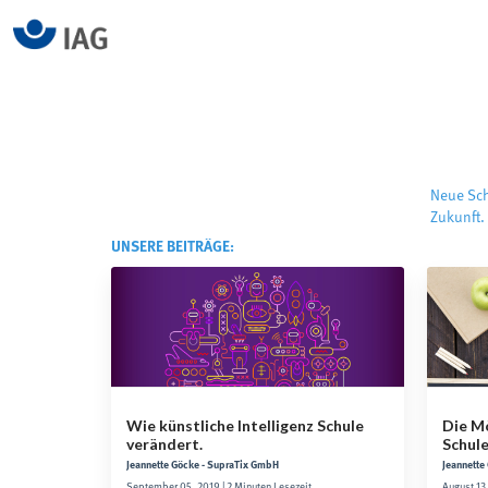
Neue Sch
Zukunft.
UNSERE BEITRÄGE:
Wie künstliche Intelligenz Schule
Die M
verändert.
Schul
Jeannette Göcke - SupraTix GmbH
Jeannette
September 05, 2019 | 2 Minuten Lesezeit
August 13,