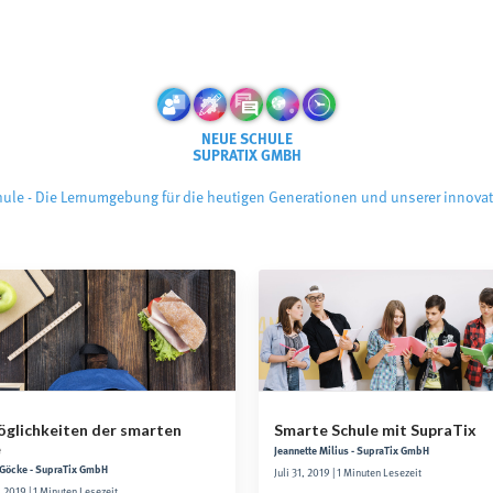
NEUE SCHULE
SUPRATIX GMBH
ule - Die Lernumgebung für die heutigen Generationen und unserer innovat
öglichkeiten der smarten
Smarte Schule mit SupraTix
e
Jeannette Milius - SupraTix GmbH
 Göcke - SupraTix GmbH
Juli 31, 2019 | 1 Minuten Lesezeit
 2019 | 1 Minuten Lesezeit