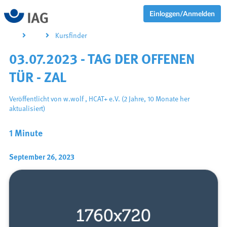
Einloggen/Anmelden
Kursfinder
03.07.2023 - TAG DER OFFENEN
TÜR - ZAL
Veröffentlicht von
w.wolf
,
HCAT+ e.V.
(2 Jahre, 10 Monate her
aktualisiert)
1 Minute
September 26, 2023