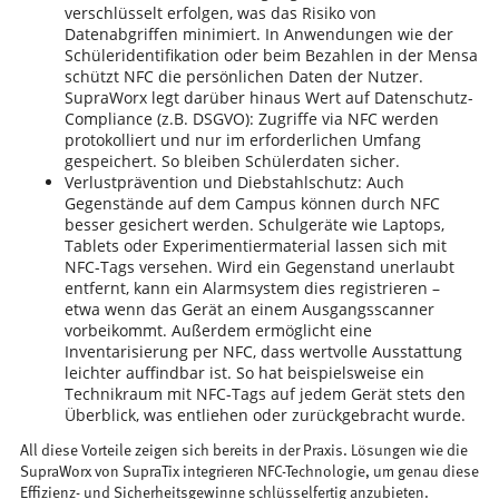
verschlüsselt erfolgen, was das Risiko von
Datenabgriffen minimiert. In Anwendungen wie der
Schüleridentifikation oder beim Bezahlen in der Mensa
schützt NFC die persönlichen Daten der Nutzer.
SupraWorx legt darüber hinaus Wert auf Datenschutz-
Compliance (z.B. DSGVO): Zugriffe via NFC werden
protokolliert und nur im erforderlichen Umfang
gespeichert. So bleiben Schülerdaten sicher.
Verlustprävention und Diebstahlschutz: Auch
Gegenstände auf dem Campus können durch NFC
besser gesichert werden. Schulgeräte wie Laptops,
Tablets oder Experimentiermaterial lassen sich mit
NFC-Tags versehen. Wird ein Gegenstand unerlaubt
entfernt, kann ein Alarmsystem dies registrieren –
etwa wenn das Gerät an einem Ausgangsscanner
vorbeikommt. Außerdem ermöglicht eine
Inventarisierung per NFC, dass wertvolle Ausstattung
leichter auffindbar ist. So hat beispielsweise ein
Technikraum mit NFC-Tags auf jedem Gerät stets den
Überblick, was entliehen oder zurückgebracht wurde.
All diese Vorteile zeigen sich bereits in der Praxis. Lösungen wie die
SupraWorx von SupraTix integrieren NFC-Technologie, um genau diese
Effizienz- und Sicherheitsgewinne schlüsselfertig anzubieten.