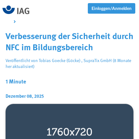
Einloggen/Anmelden
Verbesserung der Sicherheit durch
NFC im Bildungsbereich
Veröffentlicht von
Tobias Goecke (Göcke)
,
SupraTix GmbH
(8 Monate
her aktualisiert)
1 Minute
Dezember 08, 2025