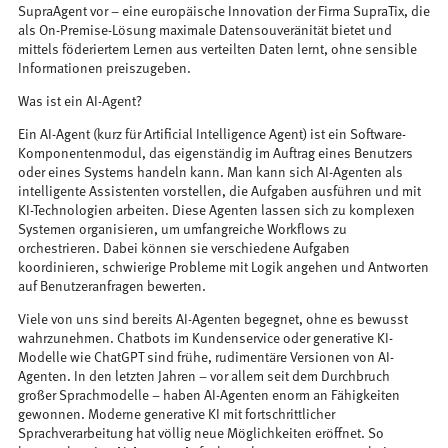
SupraAgent vor – eine europäische Innovation der Firma SupraTix, die
als On-Premise-Lösung maximale Datensouveränität bietet und
mittels föderiertem Lernen aus verteilten Daten lernt, ohne sensible
Informationen preiszugeben.
Was ist ein AI-Agent?
Ein AI-Agent (kurz für Artificial Intelligence Agent) ist ein Software-
Komponentenmodul, das eigenständig im Auftrag eines Benutzers
oder eines Systems handeln kann. Man kann sich AI-Agenten als
intelligente Assistenten vorstellen, die Aufgaben ausführen und mit
KI-Technologien arbeiten. Diese Agenten lassen sich zu komplexen
Systemen organisieren, um umfangreiche Workflows zu
orchestrieren. Dabei können sie verschiedene Aufgaben
koordinieren, schwierige Probleme mit Logik angehen und Antworten
auf Benutzeranfragen bewerten.
Viele von uns sind bereits AI-Agenten begegnet, ohne es bewusst
wahrzunehmen. Chatbots im Kundenservice oder generative KI-
Modelle wie ChatGPT sind frühe, rudimentäre Versionen von AI-
Agenten. In den letzten Jahren – vor allem seit dem Durchbruch
großer Sprachmodelle – haben AI-Agenten enorm an Fähigkeiten
gewonnen. Moderne generative KI mit fortschrittlicher
Sprachverarbeitung hat völlig neue Möglichkeiten eröffnet. So