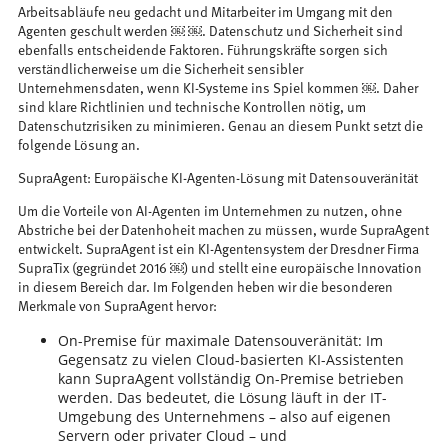
Arbeitsabläufe neu gedacht und Mitarbeiter im Umgang mit den
Agenten geschult werden ￼ ￼. Datenschutz und Sicherheit sind
ebenfalls entscheidende Faktoren. Führungskräfte sorgen sich
verständlicherweise um die Sicherheit sensibler
Unternehmensdaten, wenn KI-Systeme ins Spiel kommen ￼. Daher
sind klare Richtlinien und technische Kontrollen nötig, um
Datenschutzrisiken zu minimieren. Genau an diesem Punkt setzt die
folgende Lösung an.
SupraAgent: Europäische KI-Agenten-Lösung mit Datensouveränität
Um die Vorteile von AI-Agenten im Unternehmen zu nutzen, ohne
Abstriche bei der Datenhoheit machen zu müssen, wurde SupraAgent
entwickelt. SupraAgent ist ein KI-Agentensystem der Dresdner Firma
SupraTix (gegründet 2016 ￼) und stellt eine europäische Innovation
in diesem Bereich dar. Im Folgenden heben wir die besonderen
Merkmale von SupraAgent hervor:
On-Premise für maximale Datensouveränität: Im
Gegensatz zu vielen Cloud-basierten KI-Assistenten
kann SupraAgent vollständig On-Premise betrieben
werden. Das bedeutet, die Lösung läuft in der IT-
Umgebung des Unternehmens – also auf eigenen
Servern oder privater Cloud – und