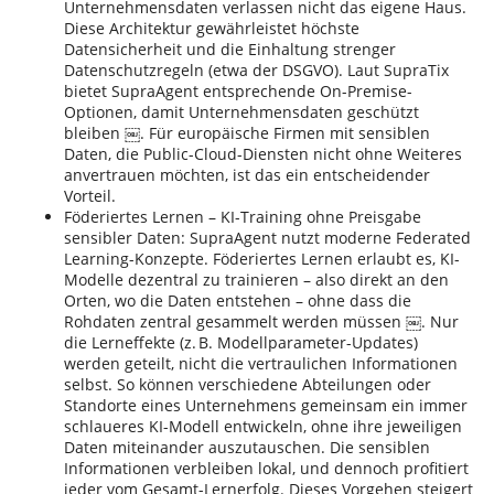
Unternehmensdaten verlassen nicht das eigene Haus.
Diese Architektur gewährleistet höchste
Datensicherheit und die Einhaltung strenger
Datenschutzregeln (etwa der DSGVO). Laut SupraTix
bietet SupraAgent entsprechende On-Premise-
Optionen, damit Unternehmensdaten geschützt
bleiben ￼. Für europäische Firmen mit sensiblen
Daten, die Public-Cloud-Diensten nicht ohne Weiteres
anvertrauen möchten, ist das ein entscheidender
Vorteil.
Föderiertes Lernen – KI-Training ohne Preisgabe
sensibler Daten: SupraAgent nutzt moderne Federated
Learning-Konzepte. Föderiertes Lernen erlaubt es, KI-
Modelle dezentral zu trainieren – also direkt an den
Orten, wo die Daten entstehen – ohne dass die
Rohdaten zentral gesammelt werden müssen ￼. Nur
die Lerneffekte (z. B. Modellparameter-Updates)
werden geteilt, nicht die vertraulichen Informationen
selbst. So können verschiedene Abteilungen oder
Standorte eines Unternehmens gemeinsam ein immer
schlaueres KI-Modell entwickeln, ohne ihre jeweiligen
Daten miteinander auszutauschen. Die sensiblen
Informationen verbleiben lokal, und dennoch profitiert
jeder vom Gesamt-Lernerfolg. Dieses Vorgehen steigert