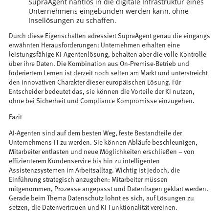
SupraAgent nahtlos in die digitale Infrastruktur eines
Unternehmens eingebunden werden kann, ohne
Insellösungen zu schaffen.
Durch diese Eigenschaften adressiert SupraAgent genau die eingangs
erwähnten Herausforderungen: Unternehmen erhalten eine
leistungsfähige KI-Agentenlösung, behalten aber die volle Kontrolle
über ihre Daten. Die Kombination aus On-Premise-Betrieb und
föderiertem Lernen ist derzeit noch selten am Markt und unterstreicht
den innovativen Charakter dieser europäischen Lösung. Für
Entscheider bedeutet das, sie können die Vorteile der KI nutzen,
ohne bei Sicherheit und Compliance Kompromisse einzugehen.
Fazit
AI-Agenten sind auf dem besten Weg, feste Bestandteile der
Unternehmens-IT zu werden. Sie können Abläufe beschleunigen,
Mitarbeiter entlasten und neue Möglichkeiten erschließen – von
effizienterem Kundenservice bis hin zu intelligenten
Assistenzsystemen im Arbeitsalltag. Wichtig ist jedoch, die
Einführung strategisch anzugehen: Mitarbeiter müssen
mitgenommen, Prozesse angepasst und Datenfragen geklärt werden.
Gerade beim Thema Datenschutz lohnt es sich, auf Lösungen zu
setzen, die Datenvertrauen und KI-Funktionalität vereinen.