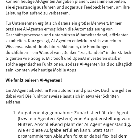
können heutige AI-Agenten Aufgaben planen, zusammenarbeiten,
sie eigenständig ausführen und sogar aus Feedback lernen, um ihre
Leistung fortlaufend zu verbessern.
Für Unternehmen ergibt sich daraus ein großer Mehrwert: Immer
präzisere AI-Agenten ermöglichen die Automatisierung von
Geschäftsprozessen und unterstützen Mitarbeiter dabei, effizienter
zu arbeiten. Kurz gesagt, AI-Agenten entwickeln sich von reinen
Wissensauskunft-Tools hin zu Akteuren, die Handlungen
durchführen – ein Wandel von „Denken“ zu „Handeln“ in der KI. Tech-
Giganten wie Google, Microsoft und OpenAI investieren stark in
solche agentischen Funktionen, sodass AI-Agenten bald so alltäglich
sein könnten wie heutige Mobile Apps.
Wie funktionieren AI-Agenten?
Ein AI-Agent arbeitet im Kern autonom und proaktiv. Doch wie geht er
dabei vor? Die Funktionsweise lässt sich in etwa vier Schritten
erklären:
Aufgabenentgegennahme: Zunächst erhält der Agent
(bzw. ein Agenten-System) eine Aufgabenstellung vom
Nutzer. Anschließend plant der AI-Agent eigenständig,
wie er diese Aufgabe erfüllen kann. Statt starr
programmierten Abläufen folgt er dabei flexibel dem