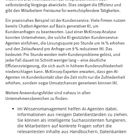
selbstständig Vorgänge abwickeln. Dies steigert die Effizienz und
gibt den Mitarbeitern Freiräume für wertschöpfendere Tätigkeiten.
Ein praxisnahes Beispiel ist der Kundenservice. Viele Firmen nutzen
bereits Chatbot-Agenten auf Basis generativer KI, um
Kundenanfragen zu beantworten. Laut einer McKinsey-Analyse
konnten Unternehmen, die solche KI-gestützten Kundenservice-
Agenten einführen, die Lösungsquote pro Stunde um 14 % erhöhen
und den Zeitaufwand pro Anfrage um 9 % reduzieren ￼. Das
bedeutet: Pro Stunde werden mehr Kundenprobleme gelöst, und
jeder Fall dauert im Schnitt weniger lang – eine deutliche
Effizienzsteigerung, die sich auch in höherer Kundenzufriedenheit
niederschlagen kann. McKinsey-Experten erwarten, dass gen-AI-
Agenten im Kundenkontakt über die Zeit nicht nur die Zufriedenheit
erhöhen, sondern sogar Umsatzchancen generieren können ￼.
Weitere Anwendungsfelder sind nahezu in allen
Unternehmensbereichen zu finden:
Im Wissensmanagement helfen AI-Agenten dabei,
Informationen aus riesigen Datenbeständen zu ziehen.
Sie können als intelligente Suchassistenten fungieren,
die Mitarbeitern auf konkrete Fragen sofort die
relevantesten Inhalte aus Handbüchern, Datenbanken