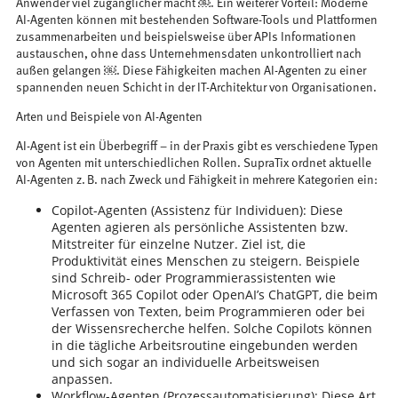
Anwender viel zugänglicher macht ￼. Ein weiterer Vorteil: Moderne
AI-Agenten können mit bestehenden Software-Tools und Plattformen
zusammenarbeiten und beispielsweise über APIs Informationen
austauschen, ohne dass Unternehmensdaten unkontrolliert nach
außen gelangen ￼. Diese Fähigkeiten machen AI-Agenten zu einer
spannenden neuen Schicht in der IT-Architektur von Organisationen.
Arten und Beispiele von AI-Agenten
AI-Agent ist ein Überbegriff – in der Praxis gibt es verschiedene Typen
von Agenten mit unterschiedlichen Rollen. SupraTix ordnet aktuelle
AI-Agenten z. B. nach Zweck und Fähigkeit in mehrere Kategorien ein:
Copilot-Agenten (Assistenz für Individuen): Diese
Agenten agieren als persönliche Assistenten bzw.
Mitstreiter für einzelne Nutzer. Ziel ist, die
Produktivität eines Menschen zu steigern. Beispiele
sind Schreib- oder Programmierassistenten wie
Microsoft 365 Copilot oder OpenAI’s ChatGPT, die beim
Verfassen von Texten, beim Programmieren oder bei
der Wissensrecherche helfen. Solche Copilots können
in die tägliche Arbeitsroutine eingebunden werden
und sich sogar an individuelle Arbeitsweisen
anpassen.
Workflow-Agenten (Prozessautomatisierung): Diese Art