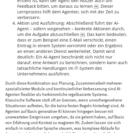
erstellt ist, kann der Agent den Nutzer auch um
Feedback bitten, um daraus zu lernen ￼. Dieser
Lernprozess hilft dem Agenten, sich mit der Zeit zu
verbessern.
Aktion und Ausführung: Abschließend führt der AI-
Agent – sofern vorgesehen – konkrete Aktionen durch,
um die Aufgabe abzuschließen ￼. Das kann bedeuten,
dass er zum Beispiel eine E-Mail verschickt, einen
Eintrag in einem System vornimmt oder ein Ergebnis
an einen anderen Dienst weiterleitet. Damit wird
deutlich: Ein AI-Agent beschränkt sich nicht nur
darauf, eine Antwort zu berechnen, sondern kann auch
tatsächliche Handlungen im IT-System des
Unternehmens ausführen.
Durch diese Kombination aus Planung, Zusammenarbeit mehrerer
spezialisierter Module und kontinuierlicher Verbesserung sind AI-
Agenten flexibler als herkömmliche regelbasierte Systeme.
Klassische Software stoß oft an Grenzen, wenn unvorhergesehene
Situationen auftreten, für die keine festen Regeln hinterlegt sind. AI-
Agenten auf Basis generativer KI können hingegen besser mit
unerwarteten Ereignissen umgehen, da sie gelernt haben, auf Basis
von Erfahrung und Kontext zu reagieren ￼. Zudem lassen sie sich
einfach in natürlicher Sprache steuern, was komplexe Abläufe für