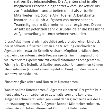
nativen Betriebsmodellen. Die Agenten sind in alle
möglichen Prozesse eingebettet – vom Backoffice bis
zur Produktion – und arbeiten quasi als virtuelle
Mitarbeiter mit. Solche AI-virtuellen Arbeitskräfte
könnten in Zukunft Aufgaben von menschlichen
Teammitgliedern übernehmen oder ergänzen. Dieser
Ansatz ist potenziell sehr disruptiv, da er die klassische
Aufgabenteilung in Unternehmen verändert.
Diese Aufzählung ist nicht abschließend, gibt aber einen Eindruck
der Bandbreite. Oft setzen Firmen eine Mischung verschiedener
Agenten ein – etwa ein Schreib-Assistent (Copilot) für Mitarbeiter,
dazu ein paar automatisierte Prozessagenten im Hintergrund und
vielleicht erste Experimente mit virtuell autonomen Fachagenten ￼.
Wichtig ist: Die Technik ist flexibel anpassbar. Unternehmen können
klein anfangen (z. B. mit einem Copilot im Büro) und den Einsatz
schrittweise ausbauen.
Einsatzmöglichkeiten und Nutzen im Unternehmen
Warum sollten Unternehmen AI-Agenten einsetzen? Der größte Reiz
liegt darin, Routinearbeiten zu automatisieren und komplexe
Aufgaben schneller zu erledigen – und dabei gleichzeitig aus der KI-
Unterstützung zu lernen. AI-Agenten können Mitarbeiter entlasten,
indem sie z. B. Informationen auf Knopfdruck liefern oder