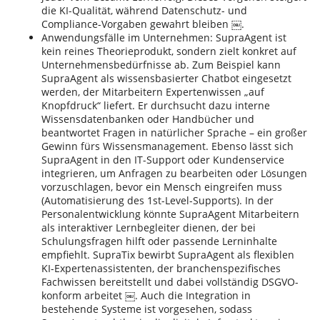
die KI-Qualität, während Datenschutz- und
Compliance-Vorgaben gewahrt bleiben ￼.
Anwendungsfälle im Unternehmen: SupraAgent ist
kein reines Theorieprodukt, sondern zielt konkret auf
Unternehmensbedürfnisse ab. Zum Beispiel kann
SupraAgent als wissensbasierter Chatbot eingesetzt
werden, der Mitarbeitern Expertenwissen „auf
Knopfdruck“ liefert. Er durchsucht dazu interne
Wissensdatenbanken oder Handbücher und
beantwortet Fragen in natürlicher Sprache – ein großer
Gewinn fürs Wissensmanagement. Ebenso lässt sich
SupraAgent in den IT-Support oder Kundenservice
integrieren, um Anfragen zu bearbeiten oder Lösungen
vorzuschlagen, bevor ein Mensch eingreifen muss
(Automatisierung des 1st-Level-Supports). In der
Personalentwicklung könnte SupraAgent Mitarbeitern
als interaktiver Lernbegleiter dienen, der bei
Schulungsfragen hilft oder passende Lerninhalte
empfiehlt. SupraTix bewirbt SupraAgent als flexiblen
KI-Expertenassistenten, der branchenspezifisches
Fachwissen bereitstellt und dabei vollständig DSGVO-
konform arbeitet ￼. Auch die Integration in
bestehende Systeme ist vorgesehen, sodass