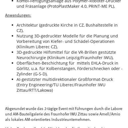
Kombi-Fertigungsanlage aus Polymer-Roboter-Drucker
und Fräsanlage (ProtoPlastMaker 4.0, PRINT-ME PL),
Anwendungen:
Architektur (gedruckte Kirche in CZ, Bushaltestelle in
CZ),
Nutzung 3D-gedruckter Modelle für die Planung und
Vorbereitung von Kiefer- und Schädel-Operationen
(Klinikum Liberec CZ),
3D-gedruckte Hilfsmittel für die VR-Brillen gestützte
Neurochirurgie (Klinikum Leipzig/Fraunhofer IWU),
Oberflächen-Beschichtung für mittels EHLA-Druck in
Görlitz, u.a. für Kolbenstangen, Förderschnecken oder -
Zylinder (G-S-D),
AI-gestützter multidirektionaler Großformat-Druck
(Entry Engineering/TU Liberec/Fraunhofer IWU
Zittau/RTT/Lakowa)
Abgerundet wurde das 2-tägige Event mit Führungen durch die Labore
und AM-Bauteilgalerie des Fraunhofer IWU Zittau sowie Arnell/Arnio
als lokales AM-orientiertes Industrieunternehmen.