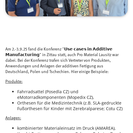
Am 2.-3.9.25 fand die Konferenz "𝗨𝘀𝗲 𝗰𝗮𝘀𝗲𝘀 𝗶𝗻 𝗔𝗱𝗱𝗶𝘁𝗶𝘃𝗲
𝗠𝗮𝗻𝘂𝗳𝗮𝗰𝘁𝘂𝗿𝗶𝗻𝗴" in Zittau statt, auch Pro Material Lausitz war
dabei. Bei der Konferenz trafen sich Vertreter von Produkten,
Anwendungen und Anlagen der additiven Fertigung aus
Deutschland, Polen und Tschechien. Hier einige Beispiele:
Produkte:
Fahrradsattel (Posedla CZ) und
eMotorradkomponenten (Mopedix CZ),
Orthesen für die Medizintechnik (z.B. SLA-gedruckte
Fußorthesen für Kinder mit Zerebralparese; Cotu CZ)
Anlagen:
kombinierter Materialeinsatz im Druck (AMAREA),