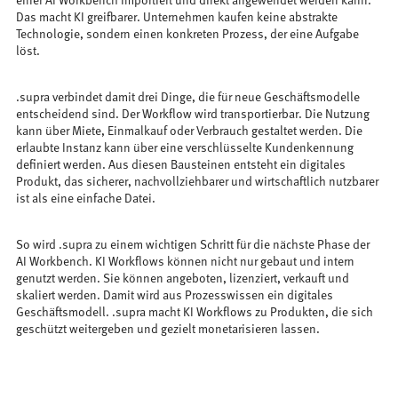
einer AI Workbench importiert und direkt angewendet werden kann.
Das macht KI greifbarer. Unternehmen kaufen keine abstrakte
Technologie, sondern einen konkreten Prozess, der eine Aufgabe
löst.
.supra verbindet damit drei Dinge, die für neue Geschäftsmodelle
entscheidend sind. Der Workflow wird transportierbar. Die Nutzung
kann über Miete, Einmalkauf oder Verbrauch gestaltet werden. Die
erlaubte Instanz kann über eine verschlüsselte Kundenkennung
definiert werden. Aus diesen Bausteinen entsteht ein digitales
Produkt, das sicherer, nachvollziehbarer und wirtschaftlich nutzbarer
ist als eine einfache Datei.
So wird .supra zu einem wichtigen Schritt für die nächste Phase der
AI Workbench. KI Workflows können nicht nur gebaut und intern
genutzt werden. Sie können angeboten, lizenziert, verkauft und
skaliert werden. Damit wird aus Prozesswissen ein digitales
Geschäftsmodell. .supra macht KI Workflows zu Produkten, die sich
geschützt weitergeben und gezielt monetarisieren lassen.