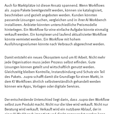
Auch für Marktplätze ist dieser Ansatz spannend. Wenn Workflows
als .supra Pakete bereitgestellt werden, können sie katalogisiert,
beschrieben und gezielt angeboten werden. Kunden könnten
passende Lösungen suchen, vergleichen und in ihrer AI Workbench
installieren. Anbieter könnten unterschiedliche Preismodelle
hinterlegen. Ein Workflow für eine einfache Aufgabe könnte einmalig
verkauft werden. Ein komplexer und laufend aktualisierter Workflow
könnte vermietet werden. Ein Workflow mit hohem
Ausführungsvolumen könnte nach Verbrauch abgerechnet werden.
Damit entsteht ein neues Ökosystem rund um KI Arbeit. Nicht mehr
jede Organisation muss jeden Prozess selbst erfinden. Gute
Lösungen können geteilt und wirtschaftlich genutzt werden.
Gleichzeitig bleiben Kontrolle, Instanzbindung und Schutz ein Teil
des Pakets. .supra schafft damit die Grundlage für einen Markt, in
dem KI Workflows ähnlich selbstverständlich gehandelt werden
können wie Apps, Vorlagen oder digitale Services.
Der entscheidende Unterschied liegt darin, dass .supra den Workflow
selbst zum Produkt macht. Nicht nur die Idee wird verkauft. Nicht nur
Beratung wird verkauft. Verkauft wird ein nutzbarer Ablauf, der in