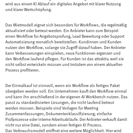
wird aus einem KI Ablauf ein digitales Angebot mit klarer Nutzung
und klarer Wertschöpfung.
Das Mietmodell eignet sich besonders für Workflows, die regelmäßig
aktualisiert oder betreut werden. Ein Anbieter kann zum Beispiel
einen Workflow für Angebotsprüfung, Lead Bewertung oder Support
Automatisierung monatlich bereitstellen. Kundinnen und Kunden
nutzen den Workflow, solange sie Zugriff darauf haben. Der Anbieter
kann Verbesserungen einspielen, neue Funktionen ergänzen und
den Workflow laufend pflegen. Für Kunden ist das attraktiv, weil sie
nicht selbst entwickeln müssen und trotzdem von einem aktuellen
Prozess profitieren.
Der Einmalkauf ist sinnvoll, wenn ein Workflow als fertiges Paket
übergeben werden soll. Ein Unternehmen kauft den Workflow einmal
und kann ihn anschließend in der eigenen AI Workbench nutzen. Das
passt zu standardisierten Lösungen, die nicht laufend betreut
werden müssen. Beispiele sind Vorlagen für Meeting
Zusammenfassungen, Dokumentenklassifizierung, einfache
Prüfprozesse oder interne Arbeitsabläufe. Der Anbieter verkauft damit
nicht nur eine Datei, sondern einen fertigen KI Prozess.
Das Verbrauchsmodell eröffnet eine weitere Möglichkeit. Hier wird