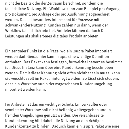
nicht der Besitz oder der Zeitraum berechnet, sondern die
tatsächliche Nutzung. Ein Workflow kann zum Beispiel pro Vorgang,
pro Dokument, pro Anfrage oder pro Ausführung abgerechnet
werden. Das ist besonders interessant für Prozesse mit
schwankender Nutzung. Kunden zahlen nur dann, wenn der
Workflow tatsächlich arbeitet. Anbieter können dadurch KI
Leistungen als skalierbares digitales Produkt anbieten.
Ein zentraler Punkt ist die Frage, wo ein .supra Paket importiert
werden darf. Genau hier kann .supra eine wichtige Definition
enthalten. Das Paket kann festlegen, für welche Instanz es bestimmt
ist. Diese Instanz kann über eine Kundenkennung beschrieben
werden. Damit diese Kennung nicht offen sichtbar sein muss, kann
sie verschlüsselt im Paket hinterlegt werden. So lässt sich steuern,
dass ein Workflow nur in der vorgesehenen Kundenumgebung
importiert werden kann.
Für Anbieter ist das ein wichtiger Schutz. Ein verkaufter oder
vermieteter Workflow soll nicht beliebig weitergegeben und in
fremden Umgebungen genutzt werden. Die verschlüsselte
Kundenkennung hilft dabei, die Nutzung an den richtigen
Kundenkontext zu binden. Dadurch kann ein .supra Paket wie eine