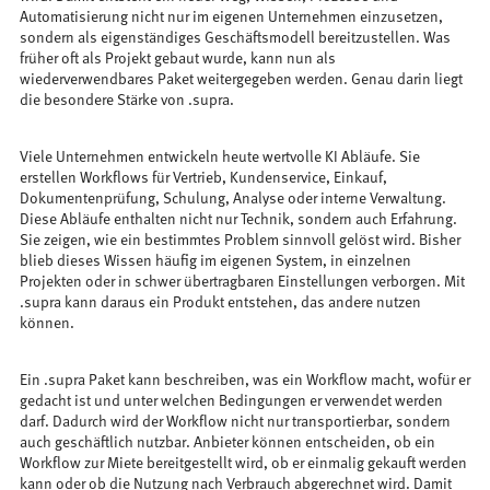
Automatisierung nicht nur im eigenen Unternehmen einzusetzen,
sondern als eigenständiges Geschäftsmodell bereitzustellen. Was
früher oft als Projekt gebaut wurde, kann nun als
wiederverwendbares Paket weitergegeben werden. Genau darin liegt
die besondere Stärke von .supra.
Viele Unternehmen entwickeln heute wertvolle KI Abläufe. Sie
erstellen Workflows für Vertrieb, Kundenservice, Einkauf,
Dokumentenprüfung, Schulung, Analyse oder interne Verwaltung.
Diese Abläufe enthalten nicht nur Technik, sondern auch Erfahrung.
Sie zeigen, wie ein bestimmtes Problem sinnvoll gelöst wird. Bisher
blieb dieses Wissen häufig im eigenen System, in einzelnen
Projekten oder in schwer übertragbaren Einstellungen verborgen. Mit
.supra kann daraus ein Produkt entstehen, das andere nutzen
können.
Ein .supra Paket kann beschreiben, was ein Workflow macht, wofür er
gedacht ist und unter welchen Bedingungen er verwendet werden
darf. Dadurch wird der Workflow nicht nur transportierbar, sondern
auch geschäftlich nutzbar. Anbieter können entscheiden, ob ein
Workflow zur Miete bereitgestellt wird, ob er einmalig gekauft werden
kann oder ob die Nutzung nach Verbrauch abgerechnet wird. Damit