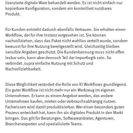
lizenzierte digitale Ware behandelt werden. Es ist nicht einfach nur
kopierbare Konfiguration, sondern ein kontrolliert nutzbares
Produkt.
Für Kunden entsteht dadurch ebenfalls Vertrauen. Sie erhalten einen
Workflow, der für ihre Instanz vorgesehen ist. Sie können
nachvollziehen, dass das Paket nicht wahllos verteilt wurde, sondern
bewusst für ihre Nutzung bereitgestellt wird. Gleichzeitig bleiben
sensible Angaben geschützt. Die Kundenkennung muss nicht offen
lesbar sein, kann aber dennoch Teil der Importlogik sein. So
verbindet .supra einfache Nutzung mit Schutz und
Nachvollziehbarkeit.
Diese Möglichkeit verändert die Rolle von KI Workflows grundlegend.
Ein guter Workflow ist nicht mehr nur ein Werkzeug im eigenen
Unternehmen. Er kann zu einem Angebot werden, das andere
Unternehmen kaufen, mieten oder verbrauchsabhängig nutzen.
Fachwissen wird damit produktisierbar. Wer einen besonders guten
Prozess entwickelt hat, kann ihn als digitales Produkt in den Markt
bringen. Das gilt für Beratungen, Softwareanbieter, Agenturen,
Branchenexperten und spezialisierte Teams.