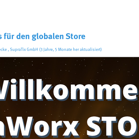
 für den globalen Store
ecke
,
SupraTix GmbH
(3 Jahre, 5 Monate her aktualisiert)