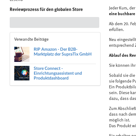
Jeder Kurs, der
Reviewprozess für den globalen Store
eine buchbare
Ab dem 20. Feb
erfüllen.
Verwandte Beiträge
Neu eingestell
entsprechend Z
RIP Amazon - Der B2B-
Marktplatz der SupraTix GmbH
Ablauf des Re
Sie können ih
Store Connect -
Einrichtungsassistent und
Sobald sie die
Produktdashboard
sie folgende P
Ein Produktbild
sein. Diese ka
dazu, dass das
Zum Abschließe
dass nach dem 
möglich ist.
Das Produkt wi