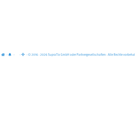
·
·
·
· © 2016 - 2026 SupraTix GmbH oder Partnergesellschaften - Alle Rechte vorbehal