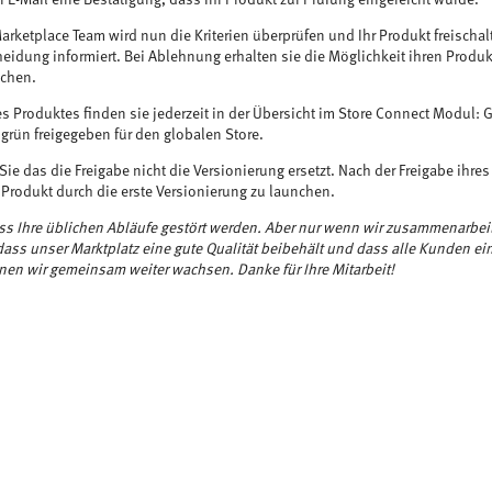
r E-Mail eine Bestätigung, dass ihr Produkt zur Prüfung eingereicht wurde.
arketplace Team wird nun die Kriterien überprüfen und Ihr Produkt freischal
heidung informiert. Bei Ablehnung erhalten sie die Möglichkeit ihren Produ
ichen.
es Produktes finden sie jederzeit in der Übersicht im Store Connect Modul: G
grün freigegeben für den globalen Store.
Sie das die Freigabe nicht die Versionierung ersetzt. Nach der Freigabe ihres
 Produkt durch die erste Versionierung zu launchen.
ss Ihre üblichen Abläufe gestört werden. Aber nur wenn wir zusammenarbei
 dass unser Marktplatz eine gute Qualität beibehält und dass alle Kunden ei
en wir gemeinsam weiter wachsen. Danke für Ihre Mitarbeit!