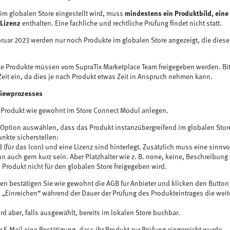
 im globalen Store eingestellt wird, muss
mindestens ein Produktbild, eine
 Lizenz
enthalten. Eine fachliche und rechtliche Prüfung findet nicht statt.
ruar 2023 werden nur noch Produkte im globalen Store angezeigt, die die
te Produkte müssen vom SupraTix Marketplace Team freigegeben werden. Bit
eit ein, da dies je nach Produkt etwas Zeit in Anspruch nehmen kann.
viewprozesses
r Produkt wie gewohnt im Store Connect Modul anlegen.
 Option auswählen, dass das Produkt instanzübergreifend im globalen Store
unkte sicherstellen:
 (für das Icon) und eine Lizenz sind hinterlegt. Zusätzlich muss eine sinnv
nn auch gern kurz sein. Aber Platzhalter wie z. B. none, keine, Beschreibung
 Produkt nicht für den globalen Store freigegeben wird.
n bestätigen Sie wie gewohnt die AGB für Anbieter und klicken den Button 
„Einreichen“ während der Dauer der Prüfung des Produkteintrages die weit
rd aber, falls ausgewählt, bereits im lokalen Store buchbar.