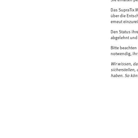
Sie erhalten pe
Das SupraTix M
über die Entsc
erneut einzure
Den Status ihr
abgelehnt und 
Bitte beachten 
notwendig, ihr
Wir wissen, da
sicherstellen,
haben. So könn