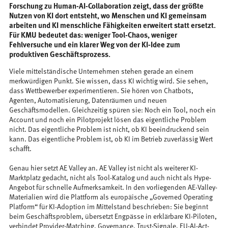
Forschung zu Human-AI-Collaboration zeigt, dass der größte
Nutzen von KI dort entsteht, wo Menschen und KI gemeinsam
arbeiten und KI menschliche Fähigkeiten erweitert statt ersetzt.
Für KMU bedeutet das: weniger Tool-Chaos, weniger
Fehlversuche und ein klarer Weg von der KI-Idee zum
produktiven Geschäftsprozess.
Viele mittelständische Unternehmen stehen gerade an einem
merkwürdigen Punkt. Sie wissen, dass KI wichtig wird. Sie sehen,
dass Wettbewerber experimentieren. Sie hören von Chatbots,
Agenten, Automatisierung, Datenräumen und neuen
Geschäftsmodellen. Gleichzeitig spüren sie: Noch ein Tool, noch ein
Account und noch ein Pilotprojekt lösen das eigentliche Problem
nicht. Das eigentliche Problem ist nicht, ob KI beeindruckend sein
kann. Das eigentliche Problem ist, ob KI im Betrieb zuverlässig Wert
schafft.
Genau hier setzt AE Valley an. AE Valley ist nicht als weiterer KI-
Marktplatz gedacht, nicht als Tool-Katalog und auch nicht als Hype-
Angebot für schnelle Aufmerksamkeit. In den vorliegenden AE-Valley-
Materialien wird die Plattform als europäische „Governed Operating
Platform“ für KI-Adoption im Mittelstand beschrieben: Sie beginnt
beim Geschäftsproblem, übersetzt Engpässe in erklärbare KI-Piloten,
verbindet Provider-Matching, Governance, Trust-Signale, EU-AI-Act-