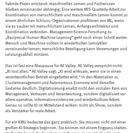
hybride Praxis entstand: maschinelles Lernen und Fachwissen
blieben voneinander abhängig. Eine weitere MIS-Quarterly-Arbeit zur
Koordination von menschlichem und maschinellem Lernen kommt zu
einem ähnlichen Schluss: Organisationen profitieren von ML, wenn
sie es sauber mit menschlichem Lernen, Anfangsarchitektur und
Koordination verbinden. Management-Science-Forschung zu
„Reciprocal Human-Machine Learning“ geht noch einen Schritt weiter:
Mensch und Maschine sollten in wiederholten Lernzyklen
voneinander lernen; menschliche Beteiligung kann Verzerrungen und
Leistungsabfall mindern.
Das ist fast eine Blaupause für AE Valley. AE Valley verspricht nicht:
„KI löst alles.“ AE Valley sagt: „KI wird wirksam, wenn sie in einen
verantwortlichen Betrieb eingebettet wird.“ In den Materialien zu
Clustermanagement und Autonomous Economy wird derselbe
Gedanke deutlich: Digitalisierung ersetzt nicht den sozialen Kern von
Management, Vertrauen und Verantwortung, sondern digitalisiert vor
allem operative, informationsintensive und wiederholbare Arbeit.
Genau so sollte KI im Mittelstand wirken: nicht als Show, sondern
als Verstärker für reale Arbeit.
Für ein KMU bedeutet das ganz praktisch: Sie müssen nicht mit einer
großen KI-Strategie beginnen. Sie können mit einem Engpass starten.