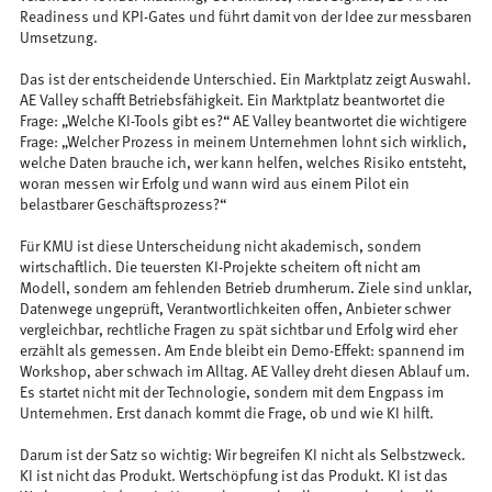
Readiness und KPI-Gates und führt damit von der Idee zur messbaren
Umsetzung.
Das ist der entscheidende Unterschied. Ein Marktplatz zeigt Auswahl.
AE Valley schafft Betriebsfähigkeit. Ein Marktplatz beantwortet die
Frage: „Welche KI-Tools gibt es?“ AE Valley beantwortet die wichtigere
Frage: „Welcher Prozess in meinem Unternehmen lohnt sich wirklich,
welche Daten brauche ich, wer kann helfen, welches Risiko entsteht,
woran messen wir Erfolg und wann wird aus einem Pilot ein
belastbarer Geschäftsprozess?“
Für KMU ist diese Unterscheidung nicht akademisch, sondern
wirtschaftlich. Die teuersten KI-Projekte scheitern oft nicht am
Modell, sondern am fehlenden Betrieb drumherum. Ziele sind unklar,
Datenwege ungeprüft, Verantwortlichkeiten offen, Anbieter schwer
vergleichbar, rechtliche Fragen zu spät sichtbar und Erfolg wird eher
erzählt als gemessen. Am Ende bleibt ein Demo-Effekt: spannend im
Workshop, aber schwach im Alltag. AE Valley dreht diesen Ablauf um.
Es startet nicht mit der Technologie, sondern mit dem Engpass im
Unternehmen. Erst danach kommt die Frage, ob und wie KI hilft.
Darum ist der Satz so wichtig: Wir begreifen KI nicht als Selbstzweck.
KI ist nicht das Produkt. Wertschöpfung ist das Produkt. KI ist das