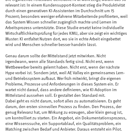
relevant ist: In einem Kundensupport-Kontext stieg die Produktivität
durch einen generativen KI-Assistenten im Durchschnitt um 15
Prozent; besonders weniger erfahrene Mitarbeitende profitierten, weil
das System Wissen schneller zugänglich machte und Lernen im
Arbeitsprozess unterstützte. Diese Studie ersetzt keine individuelle
Wirtschaftlichkeitsprüfung für jedes KMU, aber sie zeigt ein wichtiges
Muster: KI entfaltet Nutzen dort, wo sie in echte Arbeit eingebettet
wird und Menschen schneller besser handeln lässt.
Genau darum sollte der Mittelstand jetzt mitwirken. Nicht
irgendwann, wenn alle Standards fertig sind. Nicht erst, wenn
Wettbewerber bereits gelernt haben. Nicht erst, wenn der nächste
Hype vorbei ist. Sondern jetzt, weil AE Valley ein gemeinsames Lern-
und Betriebssystem aufbaut. Wer früh mitwirkt, bringt die eigenen
Probleme, Prozesse und Anforderungen in dieses System ein. Er
wartet nicht darauf, dass andere definieren, wie KI-Adoption im
Mittelstand aussehen soll. Er gestaltet den Standard mit.
Dabei geht es nicht darum, sofort alles zu automatisieren. Es geht
darum, den ersten sinnvollen Prozess zu finden. Den Prozess, der
genug Relevanz hat, um Wirkung zu erzeugen, aber klein genug ist,
um kontrolliert zu starten. Ein Angebot, ein Dokumentationsprozess,
eine Wissenssuche, ein Supportablauf, ein Qualitätsproblem, ein
Matching zwischen Bedarf und Anbieter. Daraus entsteht ein Pilot.