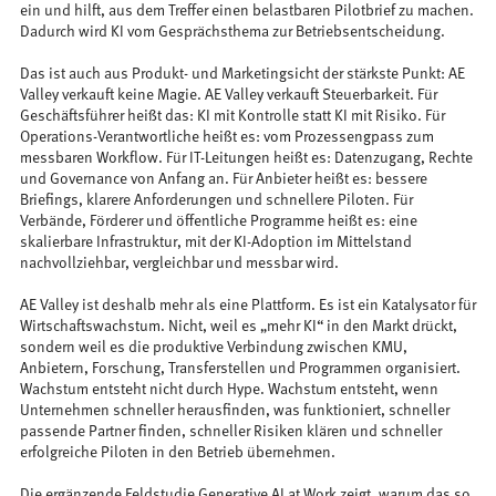
ein und hilft, aus dem Treffer einen belastbaren Pilotbrief zu machen.
Dadurch wird KI vom Gesprächsthema zur Betriebsentscheidung.
Das ist auch aus Produkt- und Marketingsicht der stärkste Punkt: AE
Valley verkauft keine Magie. AE Valley verkauft Steuerbarkeit. Für
Geschäftsführer heißt das: KI mit Kontrolle statt KI mit Risiko. Für
Operations-Verantwortliche heißt es: vom Prozessengpass zum
messbaren Workflow. Für IT-Leitungen heißt es: Datenzugang, Rechte
und Governance von Anfang an. Für Anbieter heißt es: bessere
Briefings, klarere Anforderungen und schnellere Piloten. Für
Verbände, Förderer und öffentliche Programme heißt es: eine
skalierbare Infrastruktur, mit der KI-Adoption im Mittelstand
nachvollziehbar, vergleichbar und messbar wird.
AE Valley ist deshalb mehr als eine Plattform. Es ist ein Katalysator für
Wirtschaftswachstum. Nicht, weil es „mehr KI“ in den Markt drückt,
sondern weil es die produktive Verbindung zwischen KMU,
Anbietern, Forschung, Transferstellen und Programmen organisiert.
Wachstum entsteht nicht durch Hype. Wachstum entsteht, wenn
Unternehmen schneller herausfinden, was funktioniert, schneller
passende Partner finden, schneller Risiken klären und schneller
erfolgreiche Piloten in den Betrieb übernehmen.
Die ergänzende Feldstudie Generative AI at Work zeigt, warum das so