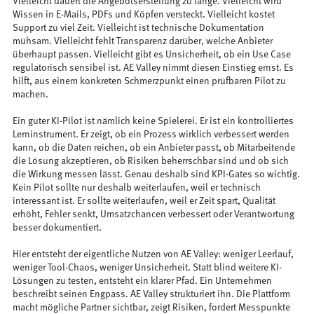
Vielleicht dauert die Angebotserstellung zu lange. Vielleicht wird
Wissen in E-Mails, PDFs und Köpfen versteckt. Vielleicht kostet
Support zu viel Zeit. Vielleicht ist technische Dokumentation
mühsam. Vielleicht fehlt Transparenz darüber, welche Anbieter
überhaupt passen. Vielleicht gibt es Unsicherheit, ob ein Use Case
regulatorisch sensibel ist. AE Valley nimmt diesen Einstieg ernst. Es
hilft, aus einem konkreten Schmerzpunkt einen prüfbaren Pilot zu
machen.
Ein guter KI-Pilot ist nämlich keine Spielerei. Er ist ein kontrolliertes
Lerninstrument. Er zeigt, ob ein Prozess wirklich verbessert werden
kann, ob die Daten reichen, ob ein Anbieter passt, ob Mitarbeitende
die Lösung akzeptieren, ob Risiken beherrschbar sind und ob sich
die Wirkung messen lässt. Genau deshalb sind KPI-Gates so wichtig.
Kein Pilot sollte nur deshalb weiterlaufen, weil er technisch
interessant ist. Er sollte weiterlaufen, weil er Zeit spart, Qualität
erhöht, Fehler senkt, Umsatzchancen verbessert oder Verantwortung
besser dokumentiert.
Hier entsteht der eigentliche Nutzen von AE Valley: weniger Leerlauf,
weniger Tool-Chaos, weniger Unsicherheit. Statt blind weitere KI-
Lösungen zu testen, entsteht ein klarer Pfad. Ein Unternehmen
beschreibt seinen Engpass. AE Valley strukturiert ihn. Die Plattform
macht mögliche Partner sichtbar, zeigt Risiken, fordert Messpunkte