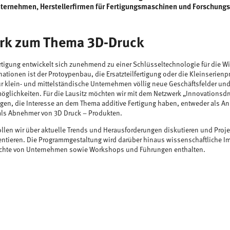
ternehmen, Herstellerfirmen für Fertigungsmaschinen und Forschung
rk zum Thema 3D-Druck
ertigung entwickelt sich zunehmend zu einer Schlüsseltechnologie für die Wir
ationen ist der Protoypenbau, die Ersatzteilfertigung oder die Kleinserienp
ür klein- und mittelständische Unternehmen völlig neue Geschäftsfelder un
glichkeiten. Für die Lausitz möchten wir mit dem Netzwerk „Innovations
n, die Interesse an dem Thema additive Fertigung haben, entweder als Anb
als Abnehmer von 3D Druck – Produkten.
en wir über aktuelle Trends und Herausforderungen diskutieren und Projek
entieren. Die Programmgestaltung wird darüber hinaus wissenschaftliche Im
ichte von Unternehmen sowie Workshops und Führungen enthalten.