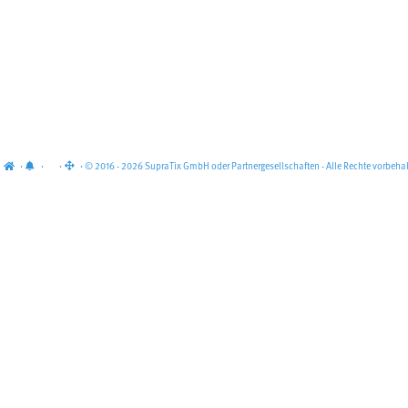
·
·
·
· © 2016 - 2026 SupraTix GmbH oder Partnergesellschaften - Alle Rechte vorbehal