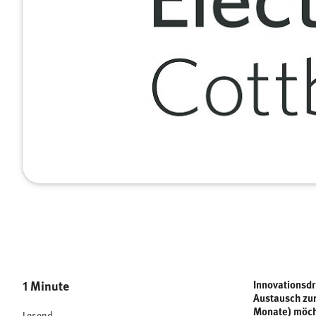
1 Minute
Innovationsdr
Austausch zum
Monate) möch
Lesend