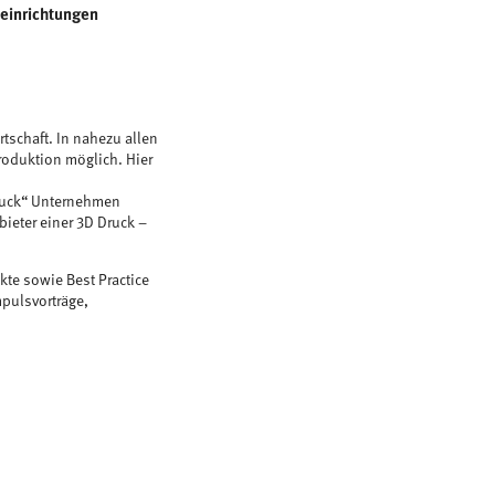
seinrichtungen
tschaft. In nahezu allen
roduktion möglich. Hier
d
druck“ Unternehmen
ieter einer 3D Druck –
te sowie Best Practice
pulsvorträge,