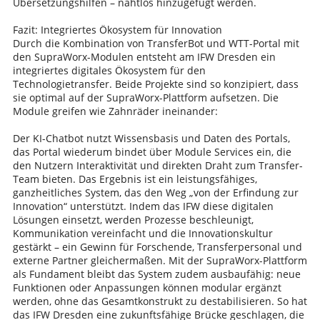
Übersetzungshilfen – nahtlos hinzugefügt werden.
Fazit: Integriertes Ökosystem für Innovation
Durch die Kombination von TransferBot und WTT-Portal mit
den SupraWorx-Modulen entsteht am IFW Dresden ein
integriertes digitales Ökosystem für den
Technologietransfer. Beide Projekte sind so konzipiert, dass
sie optimal auf der SupraWorx-Plattform aufsetzen. Die
Module greifen wie Zahnräder ineinander:
Der KI-Chatbot nutzt Wissensbasis und Daten des Portals,
das Portal wiederum bindet über Module Services ein, die
den Nutzern Interaktivität und direkten Draht zum Transfer-
Team bieten. Das Ergebnis ist ein leistungsfähiges,
ganzheitliches System, das den Weg „von der Erfindung zur
Innovation“ unterstützt. Indem das IFW diese digitalen
Lösungen einsetzt, werden Prozesse beschleunigt,
Kommunikation vereinfacht und die Innovationskultur
gestärkt – ein Gewinn für Forschende, Transferpersonal und
externe Partner gleichermaßen. Mit der SupraWorx-Plattform
als Fundament bleibt das System zudem ausbaufähig: neue
Funktionen oder Anpassungen können modular ergänzt
werden, ohne das Gesamtkonstrukt zu destabilisieren. So hat
das IFW Dresden eine zukunftsfähige Brücke geschlagen, die