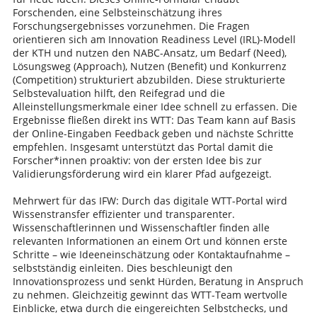
Forschenden, eine Selbsteinschätzung ihres
Forschungsergebnisses vorzunehmen. Die Fragen
orientieren sich am Innovation Readiness Level (IRL)-Modell
der KTH und nutzen den NABC-Ansatz, um Bedarf (Need),
Lösungsweg (Approach), Nutzen (Benefit) und Konkurrenz
(Competition) strukturiert abzubilden. Diese strukturierte
Selbstevaluation hilft, den Reifegrad und die
Alleinstellungsmerkmale einer Idee schnell zu erfassen. Die
Ergebnisse fließen direkt ins WTT: Das Team kann auf Basis
der Online-Eingaben Feedback geben und nächste Schritte
empfehlen. Insgesamt unterstützt das Portal damit die
Forscher*innen proaktiv: von der ersten Idee bis zur
Validierungsförderung wird ein klarer Pfad aufgezeigt.
Mehrwert für das IFW: Durch das digitale WTT-Portal wird
Wissenstransfer effizienter und transparenter.
Wissenschaftlerinnen und Wissenschaftler finden alle
relevanten Informationen an einem Ort und können erste
Schritte – wie Ideeneinschätzung oder Kontaktaufnahme –
selbstständig einleiten. Dies beschleunigt den
Innovationsprozess und senkt Hürden, Beratung in Anspruch
zu nehmen. Gleichzeitig gewinnt das WTT-Team wertvolle
Einblicke, etwa durch die eingereichten Selbstchecks, und