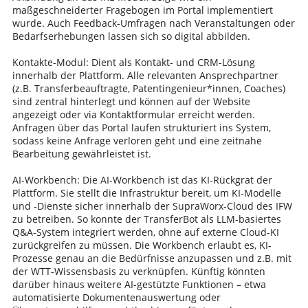
maßgeschneiderter Fragebogen im Portal implementiert
wurde. Auch Feedback-Umfragen nach Veranstaltungen oder
Bedarfserhebungen lassen sich so digital abbilden.
Kontakte-Modul: Dient als Kontakt- und CRM-Lösung
innerhalb der Plattform. Alle relevanten Ansprechpartner
(z.B. Transferbeauftragte, Patentingenieur*innen, Coaches)
sind zentral hinterlegt und können auf der Website
angezeigt oder via Kontaktformular erreicht werden.
Anfragen über das Portal laufen strukturiert ins System,
sodass keine Anfrage verloren geht und eine zeitnahe
Bearbeitung gewährleistet ist.
AI-Workbench: Die AI-Workbench ist das KI-Rückgrat der
Plattform. Sie stellt die Infrastruktur bereit, um KI-Modelle
und -Dienste sicher innerhalb der SupraWorx-Cloud des IFW
zu betreiben. So konnte der TransferBot als LLM-basiertes
Q&A-System integriert werden, ohne auf externe Cloud-KI
zurückgreifen zu müssen. Die Workbench erlaubt es, KI-
Prozesse genau an die Bedürfnisse anzupassen und z.B. mit
der WTT-Wissensbasis zu verknüpfen. Künftig könnten
darüber hinaus weitere AI-gestützte Funktionen – etwa
automatisierte Dokumentenauswertung oder