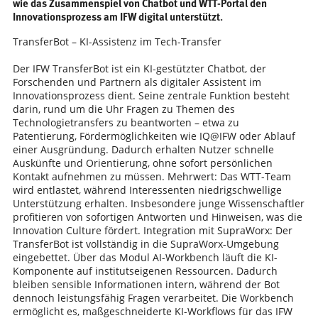
wie das Zusammenspiel von Chatbot und WTT-Portal den
Innovationsprozess am IFW digital unterstützt.
TransferBot – KI-Assistenz im Tech-Transfer
Der IFW TransferBot ist ein KI-gestützter Chatbot, der
Forschenden und Partnern als digitaler Assistent im
Innovationsprozess dient. Seine zentrale Funktion besteht
darin, rund um die Uhr Fragen zu Themen des
Technologietransfers zu beantworten – etwa zu
Patentierung, Fördermöglichkeiten wie IQ@IFW oder Ablauf
einer Ausgründung. Dadurch erhalten Nutzer schnelle
Auskünfte und Orientierung, ohne sofort persönlichen
Kontakt aufnehmen zu müssen. Mehrwert: Das WTT-Team
wird entlastet, während Interessenten niedrigschwellige
Unterstützung erhalten. Insbesondere junge Wissenschaftler
profitieren von sofortigen Antworten und Hinweisen, was die
Innovation Culture fördert. Integration mit SupraWorx: Der
TransferBot ist vollständig in die SupraWorx-Umgebung
eingebettet. Über das Modul AI-Workbench läuft die KI-
Komponente auf institutseigenen Ressourcen. Dadurch
bleiben sensible Informationen intern, während der Bot
dennoch leistungsfähig Fragen verarbeitet. Die Workbench
ermöglicht es, maßgeschneiderte KI-Workflows für das IFW