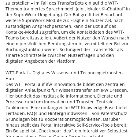
zu erstellen – im Fall des TransferBots ein auf die WTT-
Themen trainiertes Sprachmodell (ein „lokaler KI-Chatbot“ in
der SupraWorx-Umgebung). Der Bot greift bei Bedarf auf
weitere SupraWorx-Module zu: Fragt ein Nutzer z.B. nach
zuständigen Ansprechpersonen, kann der Bot auf das
Kontakte-Modul zugreifen, um die Kontaktdaten des WTT-
Teams bereitzustellen. Äußert der Nutzer den Wunsch nach
einem persönlichen Beratungstermin, vermittelt der Bot zur
Buchungsfunktion weiter. So fungiert der TransferBot als
smarte Schnittstelle zwischen Nutzerfragen und den
digitalen Angeboten der Plattform.
WTT-Portal – Digitales Wissens- und Technologietransfer-
Hub
Das WTT-Portal auf ifw-innovation.de bildet den zentralen
digitalen Anlaufpunkt für Wissenstransfer am IFW Dresden.
Hier bündelt das Institut alle Informationen, Dienste und
Prozesse rund um Innovation und Transfer. Zentrale
Funktionen: Eine umfangreiche WTT Knowledge Base bietet
Leitfäden, FAQs und Hintergrundwissen – von Patentschutz-
Grundlagen bis zu Kooperationsmöglichkeiten. Darüber
hinaus stellt das Portal interaktive Self-Service-Tools bereit.
Ein Beispiel ist „Check your Idea“, ein interaktiver Selbsttest
für neue Ideen. Dieses Online-Formular erlaubt