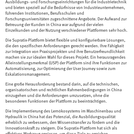
Ausbildungs- und Forschungseinrichtungen für die Industrietechnik
und bieten speziell auf die Bedürfnisse von Industrieunternehmen,
führenden Institutionen, Berufsschulen und
Forschungsuniversitäten zugeschnittene Angebote. Der Aufwand zur
Betreuung der Kunden in China war aufgrund der vielen
Einzelkunden und der Nutzung verschiedener Plattformen sehr hoch.
Die Supratix-Plattform bietet flexible und konfigurierbare Lösungen,
die den spezifischen Anforderungen gerecht werden. Ihre Fähigkeit
zur Integration von Praxisprojekten und ihre Benutzerfreundlichkeit
machen sie zur idealen Wahl für dieses Projekt. Ein herausragendes
Alleinstellungsmerkmal (USP) der Plattform sind ihre Funktionen zur
Automatisierung, zur Optimierung der User Journey sowie zum
Eskalationsmanagement.
Eine große Herausforderung bestand darin, auf die technischen,
organisatorischen und rechtlichen Rahmenbedingungen in China
einzugehen und die Anforderungen umzusetzen, ohne die
besonderen Funktionen der Plattform zu beeinträchtigen.
Die Implementierung des Lernökosystems im Maschinenbau und
Hydraulik in China hat das Potenzial, die Ausbildungsqualität
erheblich zu verbessern, den Wissenstransfer zu fördern und die
Innovationskraft zu steigern. Die Supratix-Plattform hat sich als
effektives Werkzeug erwiesen, um diese Ziele zu erreichen.