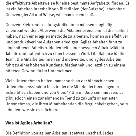
die effektivste Arbeitsweise für eine bestimmte Aufgabe zu finden, Es
ist ein Arbeiten innerhalb von Richtlinien (der Aufgabe), aber ohne
Grenzen (der Art und Weise, wie man sie erreicht).
Grenzen, Ziele und Leistungsindikatoren müssen sorgfältig
vereinbart werden. Aber wenn die Mitarbeiter erst einmal die Freiheit
haben, nach einer agilen Methode zu arbeiten, können sie effektiver
und produktiver ihre Aufgaben erledigen. Agiles Arbeiten führt zu
einer höheren Arbeitszufriedenheit, einer besseren Attraktivität für
Talente und hoffentlich zu einer besseren Work-Life-Balance für Ihr
Team. Die Mitarbeiter:innen sind motivierter, und agiles Arbeiten
führt zu einer höheren Kundenzufriedenheit und letztlich zu einem
höheren Gewinn für Ihr Unternehmen.
Viele Unternehmen halten immer noch an der hierarchischen
Unternehmensstruktur fest, in der die Mitarbeiter ihren eigenen
Schreibtisch haben und von 9 bis 17 Uhr im Büro sein müssen. Es
gibt jedoch einen zunehmenden Trend zu zukunftsorientierten
Unternehmen, die ihren Mitarbeitenden die Möglichkeit geben, so zu
arbeiten, wie sie es möchten.
Was ist Agiles Arbeiten?
Die Definition von agilem Arbeiten ist etwas unscharf. Jedes