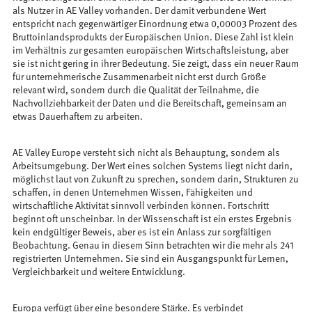
als Nutzer in AE Valley vorhanden. Der damit verbundene Wert
entspricht nach gegenwärtiger Einordnung etwa 0,00003 Prozent des
Bruttoinlandsprodukts der Europäischen Union. Diese Zahl ist klein
im Verhältnis zur gesamten europäischen Wirtschaftsleistung, aber
sie ist nicht gering in ihrer Bedeutung. Sie zeigt, dass ein neuer Raum
für unternehmerische Zusammenarbeit nicht erst durch Größe
relevant wird, sondern durch die Qualität der Teilnahme, die
Nachvollziehbarkeit der Daten und die Bereitschaft, gemeinsam an
etwas Dauerhaftem zu arbeiten.
AE Valley Europe versteht sich nicht als Behauptung, sondern als
Arbeitsumgebung. Der Wert eines solchen Systems liegt nicht darin,
möglichst laut von Zukunft zu sprechen, sondern darin, Strukturen zu
schaffen, in denen Unternehmen Wissen, Fähigkeiten und
wirtschaftliche Aktivität sinnvoll verbinden können. Fortschritt
beginnt oft unscheinbar. In der Wissenschaft ist ein erstes Ergebnis
kein endgültiger Beweis, aber es ist ein Anlass zur sorgfältigen
Beobachtung. Genau in diesem Sinn betrachten wir die mehr als 241
registrierten Unternehmen. Sie sind ein Ausgangspunkt für Lernen,
Vergleichbarkeit und weitere Entwicklung.
Europa verfügt über eine besondere Stärke. Es verbindet