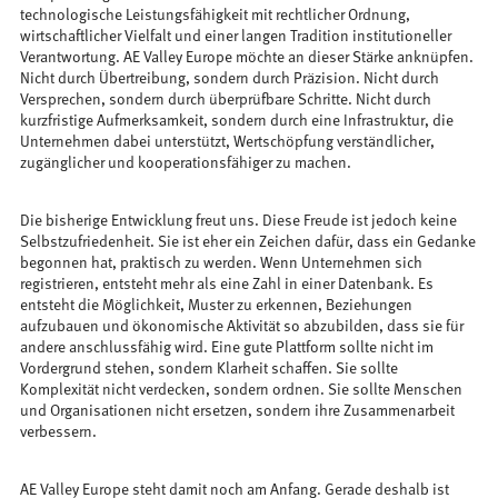
technologische Leistungsfähigkeit mit rechtlicher Ordnung,
wirtschaftlicher Vielfalt und einer langen Tradition institutioneller
Verantwortung. AE Valley Europe möchte an dieser Stärke anknüpfen.
Nicht durch Übertreibung, sondern durch Präzision. Nicht durch
Versprechen, sondern durch überprüfbare Schritte. Nicht durch
kurzfristige Aufmerksamkeit, sondern durch eine Infrastruktur, die
Unternehmen dabei unterstützt, Wertschöpfung verständlicher,
zugänglicher und kooperationsfähiger zu machen.
Die bisherige Entwicklung freut uns. Diese Freude ist jedoch keine
Selbstzufriedenheit. Sie ist eher ein Zeichen dafür, dass ein Gedanke
begonnen hat, praktisch zu werden. Wenn Unternehmen sich
registrieren, entsteht mehr als eine Zahl in einer Datenbank. Es
entsteht die Möglichkeit, Muster zu erkennen, Beziehungen
aufzubauen und ökonomische Aktivität so abzubilden, dass sie für
andere anschlussfähig wird. Eine gute Plattform sollte nicht im
Vordergrund stehen, sondern Klarheit schaffen. Sie sollte
Komplexität nicht verdecken, sondern ordnen. Sie sollte Menschen
und Organisationen nicht ersetzen, sondern ihre Zusammenarbeit
verbessern.
AE Valley Europe steht damit noch am Anfang. Gerade deshalb ist