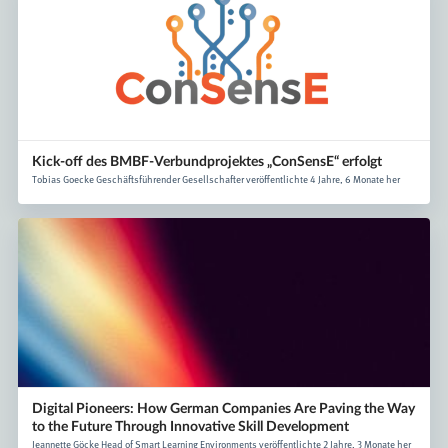
Kick-off des BMBF-Verbundprojektes „ConSensE“ erfolgt
Tobias Goecke Geschäftsführender Gesellschafter veröffentlichte 4 Jahre, 6 Monate her
Digital Pioneers: How German Companies Are Paving the Way
to the Future Through Innovative Skill Development
Jeannette Göcke Head of Smart Learning Environments veröffentlichte 2 Jahre, 3 Monate her