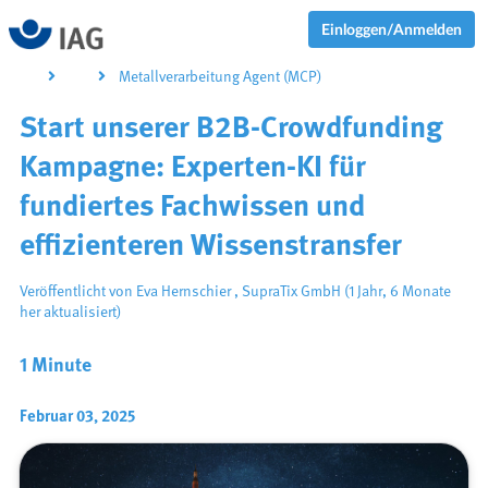
Einloggen/Anmelden
Metallverarbeitung Agent (MCP)
Start unserer B2B-Crowdfunding
Kampagne: Experten-KI für
fundiertes Fachwissen und
effizienteren Wissenstransfer
Veröffentlicht von
Eva Hernschier
,
SupraTix GmbH
(1 Jahr, 6 Monate
her aktualisiert)
1 Minute
Februar 03, 2025