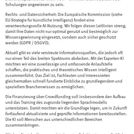
Schulungen angewiesen zu sein.
Rechts- und Datensicherheit: Die Europäische Kommission (siehe
EU-Strategie für künstliche Intelligenz) fordert eine
verantwortungsvolle AI-Nutzung. Wir folgen diesen Leitlinien streng,
damit Ihre Daten nicht nur optimal genutzt und bestmöglich zur
Wissensgewinnung eingesetzt, sondern auch sicher geschützt
werden (GDPR / DSGVO).
Aktuell gibt es viele verstreute Informationsquellen, die jedoch oft
nur einen Teil des breiten Spektrums abdecken. Mit der Experten-KI
möchten wir eine zuverlässige und umfassende Anlaufstelle
schaffen, die praktisches und theoretisches Wissen intelligent
zusammenführt. Das Ziel ist, Fachleuten und Interessierten
gleichermaßen schnell fundierte Einblicke zu grundlegendem und
speziellem Branchenwissen zu ermöglichen.
Die Finanzierung über Crowdfunding soll insbesondere den Aufbau
und das Training des zugrunde liegenden Sprachmodells
unterstützen. Damit möchten wir die Grundlage legen, um in Zukunft
fortlaufend aktualisierte und geprüfte Informationen bereitzustellen.
Die KI soll Menschen aus unterschiedlichen Bereichen
zusammenbringen.