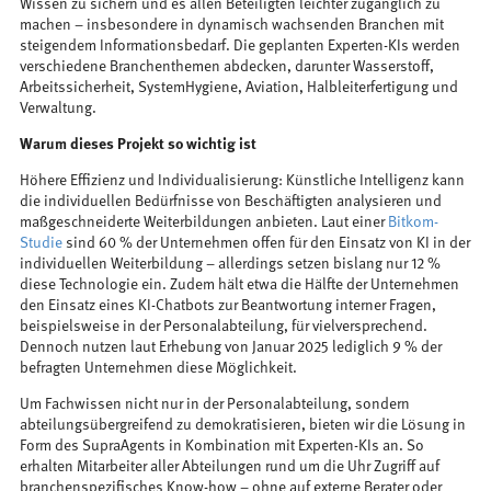
Wissen zu sichern und es allen Beteiligten leichter zugänglich zu
machen – insbesondere in dynamisch wachsenden Branchen mit
steigendem Informationsbedarf. Die geplanten Experten-KIs werden
verschiedene Branchenthemen abdecken, darunter Wasserstoff,
Arbeitssicherheit, SystemHygiene, Aviation, Halbleiterfertigung und
Verwaltung.
Warum dieses Projekt so wichtig ist
Höhere Effizienz und Individualisierung: Künstliche Intelligenz kann
die individuellen Bedürfnisse von Beschäftigten analysieren und
maßgeschneiderte Weiterbildungen anbieten. Laut einer
Bitkom-
Studie
sind 60 % der Unternehmen offen für den Einsatz von KI in der
individuellen Weiterbildung – allerdings setzen bislang nur 12 %
diese Technologie ein. Zudem hält etwa die Hälfte der Unternehmen
den Einsatz eines KI-Chatbots zur Beantwortung interner Fragen,
beispielsweise in der Personalabteilung, für vielversprechend.
Dennoch nutzen laut Erhebung von Januar 2025 lediglich 9 % der
befragten Unternehmen diese Möglichkeit.
Um Fachwissen nicht nur in der Personalabteilung, sondern
abteilungsübergreifend zu demokratisieren, bieten wir die Lösung in
Form des SupraAgents in Kombination mit Experten-KIs an. So
erhalten Mitarbeiter aller Abteilungen rund um die Uhr Zugriff auf
branchenspezifisches Know-how – ohne auf externe Berater oder