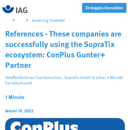
Einloggen/Anmelden
eLearning Starterkit
References - These companies are
successfully using the SupraTix
ecosystem: ConPlus Gunter+
Partner
Veröffentlicht von
Eva Hernschier
,
SupraTix GmbH
(4 Jahre, 6 Monate
her aktualisiert)
1 Minute
Januar 10, 2022