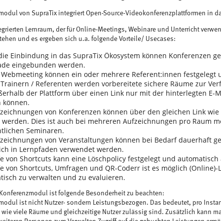
odul von SupraTix integriert Open-Source-Videokonferenzplattformen in d
egrierten Lernraum, der für Online-Meetings, Webinare und Unterricht verw
tehen und es ergeben sich u.a. folgende Vorteile/ Usecases:
die Einbindung in das SupraTix Ökosystem können Konferenzen gep
ade eingebunden werden.
n Webmeeting können ein oder mehrere Referent:innen festgelegt
Trainern / Referenten werden vorbereitete sichere Räume zur Verf
erhalb der Plattform über einen Link nur mit der hinterlegten E-M
 können.
fzeichnungen von Konferenzen können über den gleichen Link wie
t werden. Dies ist auch bei mehreren Aufzeichnungen pro Raum mög
tlichen Seminaren.
fzeichnungen von Veranstaltungen können bei Bedarf dauerhaft ge
lich in Lernpfaden verwendet werden.
fe von Shortcuts kann eine Löschpolicy festgelegt und automatisc
fe von Shortcuts, Umfragen und QR-Coderr ist es möglich (Online)
tisch
zu verwalten und zu evaluieren.
Konferenzmodul ist folgende Besonderheit zu beachten:
odul ist nicht Nutzer- sondern Leistungsbezogen. Das bedeutet, pro Instanz 
t wie viele Räume und gleichzeitige Nutzer zulässig sind. Zusätzlich kann 