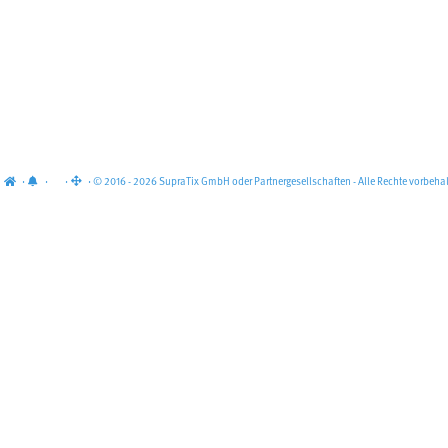
·
·
·
· © 2016 - 2026 SupraTix GmbH oder Partnergesellschaften - Alle Rechte vorbehal