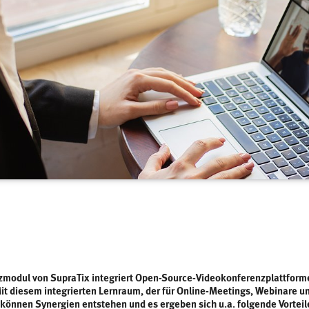
modul von SupraTix integriert Open-Source-Videokonferenzplattforme
t diesem integrierten Lernraum, der für Online-Meetings, Webinare u
können Synergien entstehen und es ergeben sich u.a. folgende Vortei