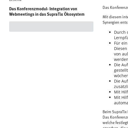
Das Konferenzm
Das Konferenzmodul- Integration von
Webmeetings in das SupraTix Ökosystem
Mit diesem int
Synergien ents
Durch 
Lernpf
Für ei
Diesen 
von auß
werden
Die Au
gestell
wöchen
Die Au
zusätz
Mit Hil
Mit Hil
automa
Beim SupraTix 
Das Konferenzm
welche festleg