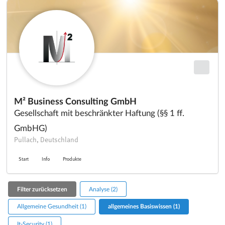
M² Business Consulting GmbH
Gesellschaft mit beschränkter Haftung (§§ 1 ff.
GmbHG)
Pullach, Deutschland
Start
Info
Produkte
Filter zurücksetzen
Analyse (2)
Allgemeine Gesundheit (1)
allgemeines Basiswissen (1)
It-Security (1)