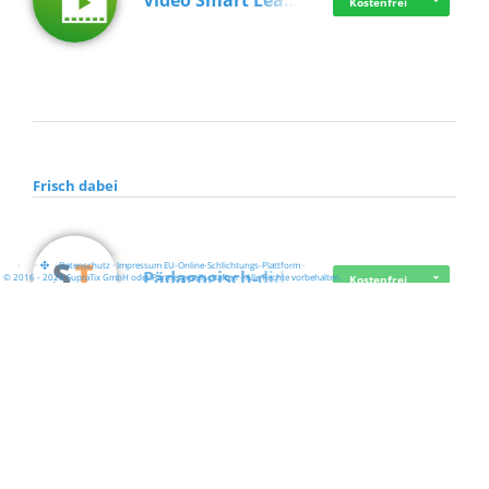
Video Smart Lea…
Kostenfrei
Frisch dabei
·
·
·
Datenschutz
·
Impressum
EU-Online-Schlichtungs-Plattform
·
Pädagogisch-did…
© 2016 - 2026 SupraTix GmbH oder Partnergesellschaften - Alle Rechte vorbehalten.
Kostenfrei
Mittelstand Dig…
Kostenfrei