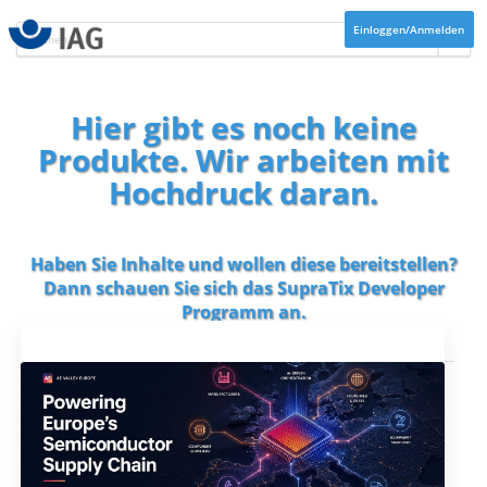
Einloggen/Anmelden
Hier gibt es noch keine
Produkte. Wir arbeiten mit
Hochdruck daran.
Haben Sie Inhalte und wollen diese bereitstellen?
Dann schauen Sie sich das
SupraTix Developer
Programm
an.
Aktuelles