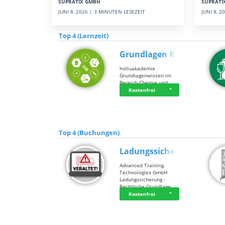
SUPRATI
SUPRATIX GMBH
JUNI 8, 
JUNI 8, 2026 | 3 MINUTEN LESEZEIT
Top 4 (Lernzeit)
Grundlagen Rein…
holluakademie
Grundlagenwissen im
Bereich Chemie und …
Kostenfrei
Top 4 (Buchungen)
Ladungssicherung
Advanced Training
Technologies GmbH
Ladungssicherung -
Rechtliche Grundlage…
Kostenfrei