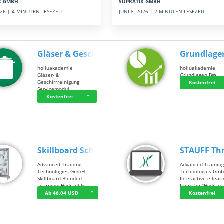
SUPRATIX GMBH
X GMBH
JUNI 8, 2026 | 2 MINUTEN LESEZEIT
2026 | 4 MINUTEN LESEZEIT
Gläser & Geschi…
Grundlage
holluakademie
holluakademie
Gläser- &
Grundlagen BWL
Geschirrreinigung
Kostenfrei
Servicemodul
Kostenfrei
Skillboard Schl…
STAUFF Th
Advanced Training
Advanced Trainin
Technologies GmbH
Technologies Gm
Skillboard Blended
Interactive e-lear
Learning: Hydrauliks…
from the "Hydrau
Ab 46,04 USD
Kostenfrei