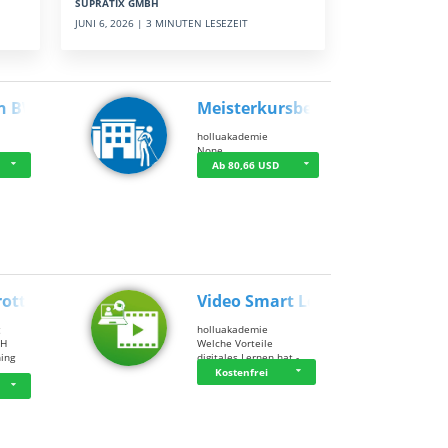
SUPRATIX GMBH
JUNI 6, 2026 | 3 MINUTEN LESEZEIT
n BWL
Meisterkursbegl…
holluakademie
None
Ab 80,66 USD
rottle…
Video Smart Lea…
g
holluakademie
bH
Welche Vorteile
ning
digitales Lernen hat - …
…
Kostenfrei