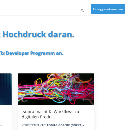
Einloggen/Anmelden
t Hochdruck daran.
ix Developer Programm
an.
.supra macht KI Workflows zu
digitalen Produ…
-
VERÖFFENTLICHT
TOBIAS GOECKE (GÖCKE) -