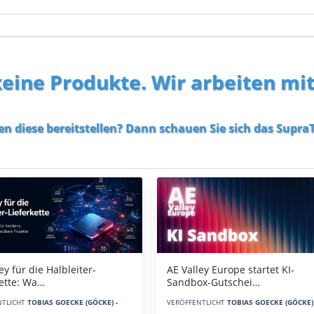
 keine Produkte. Wir arbeiten mi
en diese bereitstellen? Dann schauen Sie sich das
SupraT
AE Valley Europe startet KI-
ey für die Halbleiter-
Sandbox-Gutschei…
kette: Wa…
VERÖFFENTLICHT
TOBIAS GOECKE (GÖCKE) 
NTLICHT
TOBIAS GOECKE (GÖCKE) -