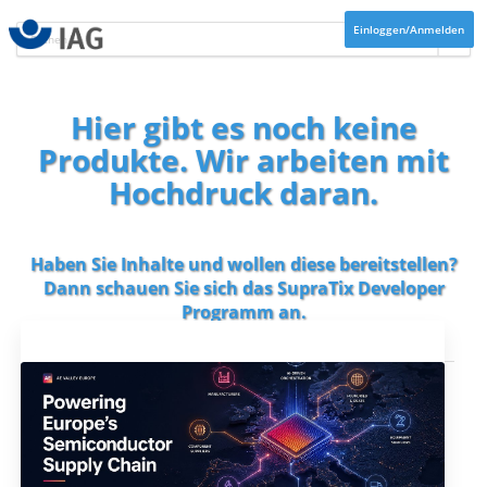
Einloggen/Anmelden
Hier gibt es noch keine
Produkte. Wir arbeiten mit
Hochdruck daran.
Haben Sie Inhalte und wollen diese bereitstellen?
Dann schauen Sie sich das
SupraTix Developer
Programm
an.
Aktuelles