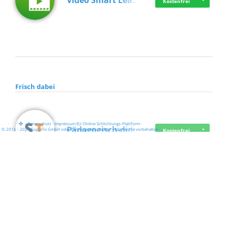
Video Smart Lea…
Kostenfrei
Frisch dabei
·
·
·
Datenschutz
·
Impressum
EU-Online-Schlichtungs-Plattform
·
Pädagogisch-did…
© 2016 - 2026 SupraTix GmbH oder Partnergesellschaften - Alle Rechte vorbehalten.
Kostenfrei
Mittelstand Dig…
Kostenfrei