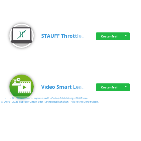
STAUFF Throttle…
Kostenfrei
Video Smart Lea…
Kostenfrei
·
·
·
Datenschutz
·
Impressum
EU-Online-Schlichtungs-Plattform
·
© 2016 - 2026 SupraTix GmbH oder Partnergesellschaften - Alle Rechte vorbehalten.
Frisch dabei