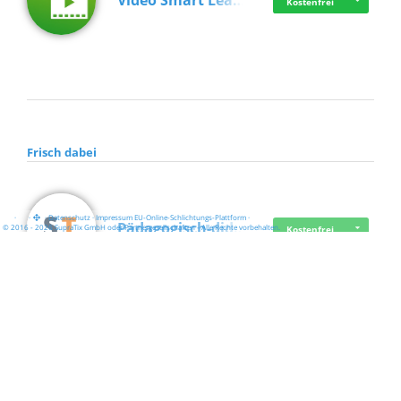
Video Smart Lea…
Kostenfrei
Frisch dabei
·
·
·
Datenschutz
·
Impressum
EU-Online-Schlichtungs-Plattform
·
Pädagogisch-did…
© 2016 - 2026 SupraTix GmbH oder Partnergesellschaften - Alle Rechte vorbehalten.
Kostenfrei
Mittelstand Dig…
Kostenfrei