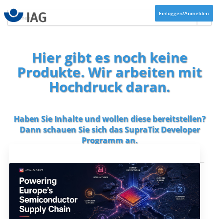
Einloggen/Anmelden
Hier gibt es noch keine
Produkte. Wir arbeiten mit
Hochdruck daran.
Haben Sie Inhalte und wollen diese bereitstellen?
Dann schauen Sie sich das
SupraTix Developer
Programm
an.
Aktuelles