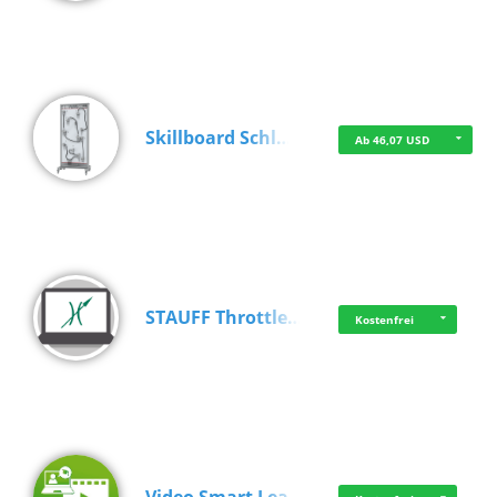
Skillboard Schl…
Ab 46,07 USD
STAUFF Throttle…
Kostenfrei