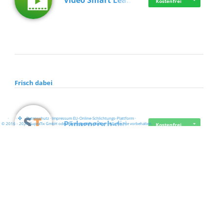
Video Smart Lea…
Kostenfrei
Frisch dabei
·
·
·
Datenschutz
·
Impressum
EU-Online-Schlichtungs-Plattform
·
Pädagogisch-did…
© 2016 - 2026 SupraTix GmbH oder Partnergesellschaften - Alle Rechte vorbehalten.
Kostenfrei
Mittelstand Dig…
Kostenfrei