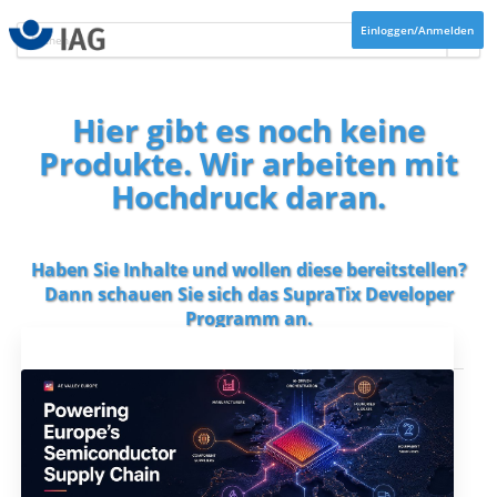
Einloggen/Anmelden
Hier gibt es noch keine
Produkte. Wir arbeiten mit
Hochdruck daran.
Haben Sie Inhalte und wollen diese bereitstellen?
Dann schauen Sie sich das
SupraTix Developer
Programm
an.
Aktuelles