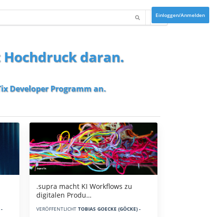
Einloggen/Anmelden
t Hochdruck daran.
ix Developer Programm
an.
.supra macht KI Workflows zu
digitalen Produ…
-
VERÖFFENTLICHT
TOBIAS GOECKE (GÖCKE) -