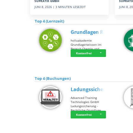
SUPRATI
SUPRATIX GMBH
JUNI 8, 
JUNI 8, 2026 | 3 MINUTEN LESEZEIT
Top 4 (Lernzeit)
Grundlagen Rein…
holluakademie
Grundlagenwissen im
Bereich Chemie und …
Kostenfrei
Top 4 (Buchungen)
Ladungssicherung
Advanced Training
Technologies GmbH
Ladungssicherung -
Rechtliche Grundlage…
Kostenfrei