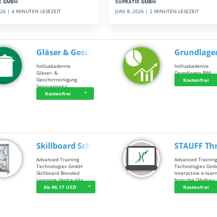
SUPRATIX GMBH
X GMBH
JUNI 8, 2026 | 2 MINUTEN LESEZEIT
2026 | 4 MINUTEN LESEZEIT
Gläser & Geschi…
Grundlage
holluakademie
holluakademie
Gläser- &
Grundlagen BWL
Geschirrreinigung
Kostenfrei
Servicemodul
Kostenfrei
Skillboard Schl…
STAUFF Th
Advanced Training
Advanced Trainin
Technologies GmbH
Technologies Gm
Skillboard Blended
Interactive e-lear
Learning: Hydrauliks…
from the "Hydrau
Ab 46,17 USD
Kostenfrei