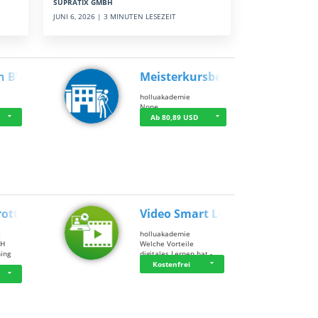
SUPRATIX GMBH
JUNI 6, 2026 | 3 MINUTEN LESEZEIT
n BWL
Meisterkursbegl…
holluakademie
None
Ab 80,89 USD
rottle…
Video Smart Lea…
g
holluakademie
bH
Welche Vorteile
ning
digitales Lernen hat - …
…
Kostenfrei