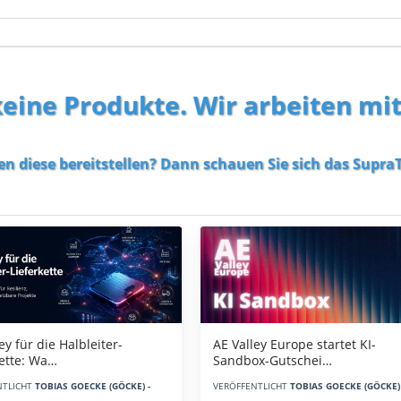
 keine Produkte. Wir arbeiten mi
en diese bereitstellen? Dann schauen Sie sich das
SupraT
AE Valley Europe startet KI-
ey für die Halbleiter-
Sandbox-Gutschei…
kette: Wa…
VERÖFFENTLICHT
TOBIAS GOECKE (GÖCKE) 
NTLICHT
TOBIAS GOECKE (GÖCKE) -