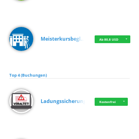
Meisterkursbegl…
Ab 80,8 USD
Top 4 (Buchungen)
Ladungssicherung
Kostenfrei