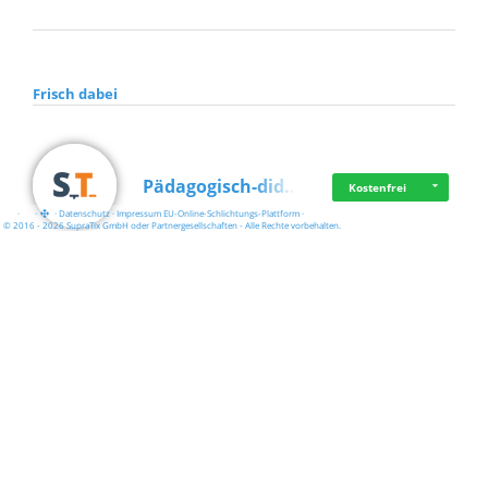
Frisch dabei
Pädagogisch-did…
Kostenfrei
·
·
·
Datenschutz
·
Impressum
EU-Online-Schlichtungs-Plattform
·
© 2016 - 2026 SupraTix GmbH oder Partnergesellschaften - Alle Rechte vorbehalten.
Mittelstand Dig…
Kostenfrei