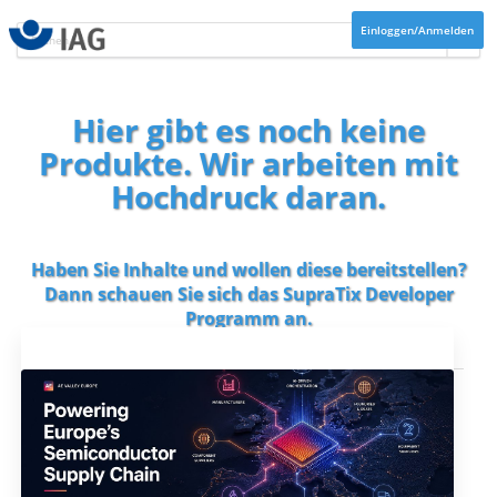
Einloggen/Anmelden
Hier gibt es noch keine
Produkte. Wir arbeiten mit
Hochdruck daran.
Haben Sie Inhalte und wollen diese bereitstellen?
Dann schauen Sie sich das
SupraTix Developer
Programm
an.
Aktuelles