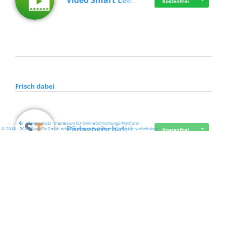
Video Smart Lea…
Kostenfrei
Frisch dabei
·
·
·
Datenschutz
·
Impressum
EU-Online-Schlichtungs-Plattform
·
Pädagogisch-did…
© 2016 - 2026 SupraTix GmbH oder Partnergesellschaften - Alle Rechte vorbehalten.
Kostenfrei
Mittelstand Dig…
Kostenfrei