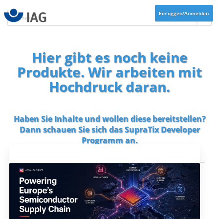
Einloggen/Anmelden
Hier gibt es noch keine
Produkte. Wir arbeiten mit
Hochdruck daran.
Haben Sie Inhalte und wollen diese bereitstellen?
Dann schauen Sie sich das
SupraTix Developer
Programm
an.
Aktuelles