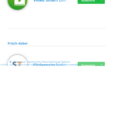
Video Smart Lea…
Kostenfrei
Frisch dabei
·
·
·
Datenschutz
·
Impressum
EU-Online-Schlichtungs-Plattform
·
Pädagogisch-did…
© 2016 - 2026 SupraTix GmbH oder Partnergesellschaften - Alle Rechte vorbehalten.
Kostenfrei
Mittelstand Dig…
Kostenfrei